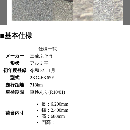
■基本仕様
仕様一覧
メーカー
三菱ふそう
形状
アルミ平
初年度登録
令和 8年 1月
型式
2KG-FK65F
走行距離
718km
車検期限
車検あり(R10/01)
長：
6,200mm
幅：
2,400mm
荷台内寸
高：
680mm
門高：