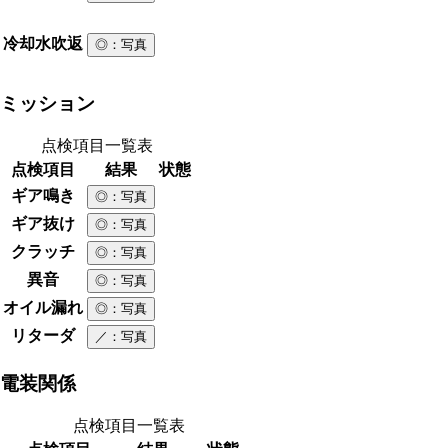
冷却水吹返
◎
：写真
ミッション
点検項目一覧表
点検項目
結果
状態
ギア鳴き
◎
：写真
ギア抜け
◎
：写真
クラッチ
◎
：写真
異音
◎
：写真
オイル漏れ
◎
：写真
リターダ
／
：写真
電装関係
点検項目一覧表