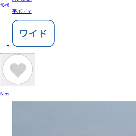
形状
平ボディ
New