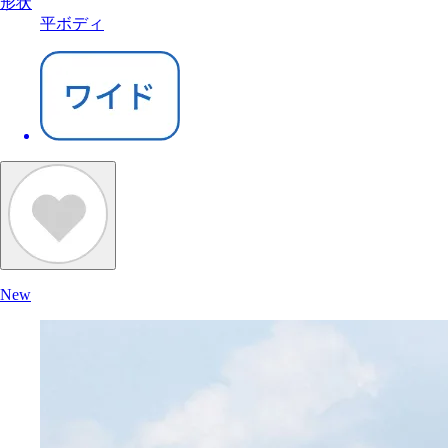
形状
平ボディ
New