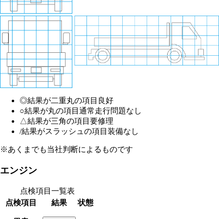
◎
結果が二重丸の項目
良好
○
結果が丸の項目
通常走行問題なし
△
結果が三角の項目
要修理
/
結果がスラッシュの項目
装備なし
※あくまでも当社判断によるものです
エンジン
点検項目一覧表
点検項目
結果
状態