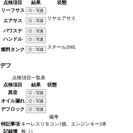
点検項目
結果
状態
リーフサス
◎
：写真
リヤエアサス
エアサス
◎
：写真
パワステ
◎
：写真
ハンドル
◎
：写真
スチール
200L
燃料タンク
◎
：写真
デフ
点検項目一覧表
点検項目
結果
状態
異音
◎
：写真
オイル漏れ
◎
：写真
デフロック
◎
：写真
備考
特記事項
キーレスリモコン1個、エンジンキー2本
記録簿
無（）