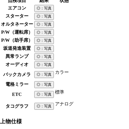
点検項目
結果
状態
エアコン
◎
：写真
スターター
◎
：写真
オルタネーター
◎
：写真
P/W（運転席）
◎
：写真
P/W（助手席）
◎
：写真
坂道発進装置
◎
：写真
異常ランプ
◎
：写真
オーディオ
◎
：写真
カラー
バックカメラ
◎
：写真
電格ミラー
◎
：写真
標準
ETC
◎
：写真
アナログ
タコグラフ
◎
：写真
上物仕様