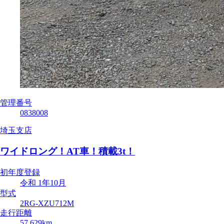
管理番号
0838008
埼玉支店
ワイドロング！AT車！積載3t！
初年度登録
令和 1年10月
型式
2RG-XZU712M
走行距離
57,629km