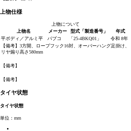
上物仕様
上物について
上物名
メーカー
型式「製造番号」
年式
平ボディ／アルミ平
パブコ
「25-4BKQ01」
令和 8年
【備考】3方開、ロープフック16対、オーバーハング足掛け、
リヤ煽り高さ580mm
【備考】
【備考】
タイヤ状態
タイヤ状態
単位：mm