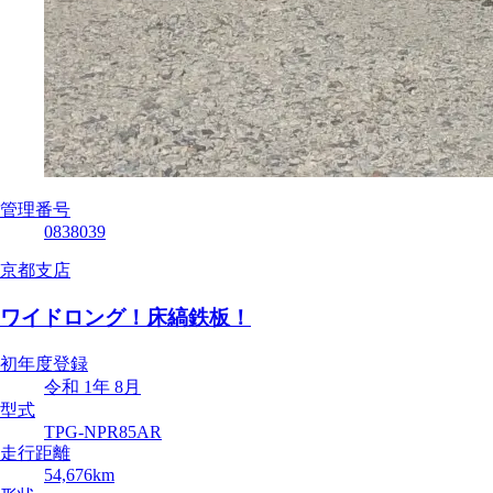
管理番号
0838039
京都支店
ワイドロング！床縞鉄板！
初年度登録
令和 1年 8月
型式
TPG-NPR85AR
走行距離
54,676km