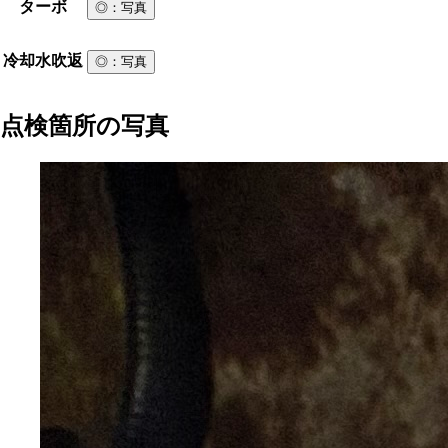
ターボ
◎
：写真
冷却水吹返
◎
：写真
点検箇所の写真