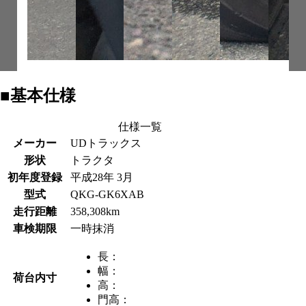
■基本仕様
仕様一覧
メーカー
UDトラックス
形状
トラクタ
初年度登録
平成28年 3月
型式
QKG-GK6XAB
走行距離
358,308km
車検期限
一時抹消
長：
幅：
荷台内寸
高：
門高：