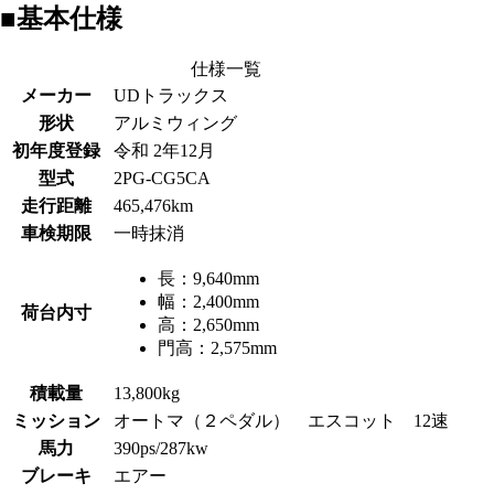
■基本仕様
仕様一覧
メーカー
UDトラックス
形状
アルミウィング
初年度登録
令和 2年12月
型式
2PG-CG5CA
走行距離
465,476km
車検期限
一時抹消
長：
9,640mm
幅：
2,400mm
荷台内寸
高：
2,650mm
門高：
2,575mm
積載量
13,800kg
ミッション
オートマ（２ペダル） エスコット 12速
馬力
390ps/287kw
ブレーキ
エアー