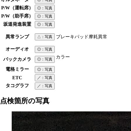
P/W（運転席）
◎
：写真
P/W（助手席）
◎
：写真
坂道発進装置
◎
：写真
異常ランプ
ブレーキパッド摩耗異常
△
：写真
オーディオ
◎
：写真
カラー
バックカメラ
◎
：写真
電格ミラー
◎
：写真
ETC
／
：写真
タコグラフ
／
：写真
点検箇所の写真