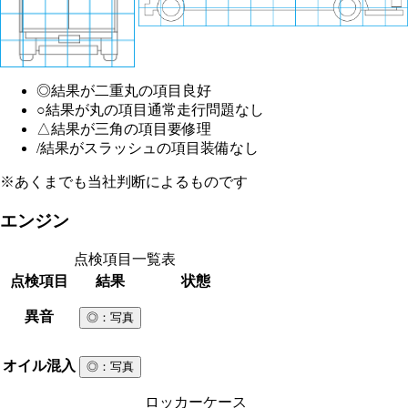
◎
結果が二重丸の項目
良好
○
結果が丸の項目
通常走行問題なし
△
結果が三角の項目
要修理
/
結果がスラッシュの項目
装備なし
※あくまでも当社判断によるものです
エンジン
点検項目一覧表
点検項目
結果
状態
異音
◎
：写真
オイル混入
◎
：写真
ロッカーケース