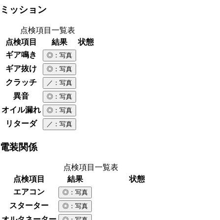
ミッション
点検項目一覧表
点検項目
結果
状態
ギア鳴き
◎
：写真
ギア抜け
◎
：写真
クラッチ
／
：写真
異音
◎
：写真
オイル漏れ
◎
：写真
リターダ
／
：写真
電装関係
点検項目一覧表
点検項目
結果
状態
エアコン
◎
：写真
スターター
◎
：写真
オルタネーター
◎
：写真