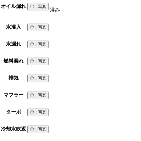
オイル漏れ
〇
：写真
滲み
水混入
◎
：写真
水漏れ
◎
：写真
燃料漏れ
◎
：写真
排気
◎
：写真
マフラー
◎
：写真
ターボ
◎
：写真
冷却水吹返
◎
：写真