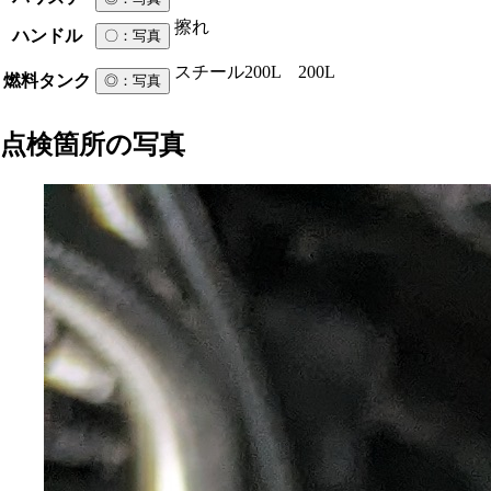
擦れ
ハンドル
〇
：写真
スチール
200L 200L
燃料タンク
◎
：写真
点検箇所の写真