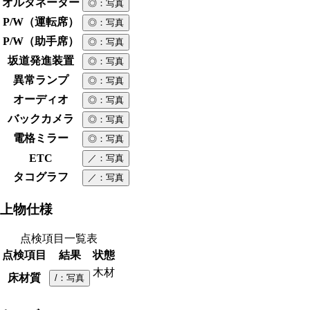
オルタネーター
◎
：写真
P/W（運転席）
◎
：写真
P/W（助手席）
◎
：写真
坂道発進装置
◎
：写真
異常ランプ
◎
：写真
オーディオ
◎
：写真
バックカメラ
◎
：写真
電格ミラー
◎
：写真
ETC
／
：写真
タコグラフ
／
：写真
上物仕様
点検項目一覧表
点検項目
結果
状態
木材
床材質
/
：写真