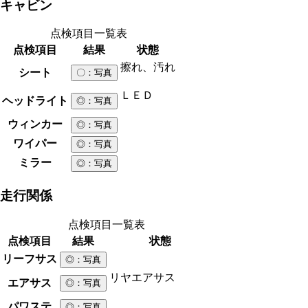
キャビン
点検項目一覧表
点検項目
結果
状態
擦れ、汚れ
シート
〇
：写真
ＬＥＤ
ヘッドライト
◎
：写真
ウィンカー
◎
：写真
ワイパー
◎
：写真
ミラー
◎
：写真
走行関係
点検項目一覧表
点検項目
結果
状態
リーフサス
◎
：写真
リヤエアサス
エアサス
◎
：写真
パワステ
◎
：写真