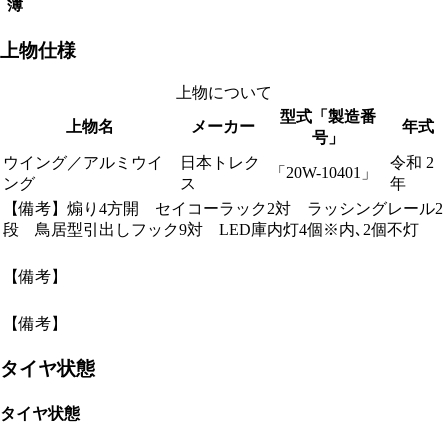
簿
上物仕様
上物について
型式「製造番
上物名
メーカー
年式
号」
ウイング／アルミウイ
日本トレク
令和 2
「20W-10401」
ング
ス
年
【備考】煽り4方開 セイコーラック2対 ラッシングレール2
段 鳥居型引出しフック9対 LED庫内灯4個※内､2個不灯
【備考】
【備考】
タイヤ状態
タイヤ状態