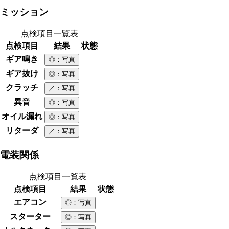
ミッション
点検項目一覧表
点検項目
結果
状態
ギア鳴き
◎
：写真
ギア抜け
◎
：写真
クラッチ
／
：写真
異音
◎
：写真
オイル漏れ
◎
：写真
リターダ
／
：写真
電装関係
点検項目一覧表
点検項目
結果
状態
エアコン
◎
：写真
スターター
◎
：写真