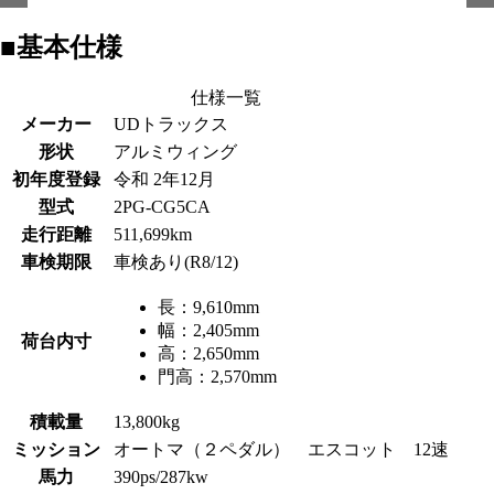
■基本仕様
仕様一覧
メーカー
UDトラックス
形状
アルミウィング
初年度登録
令和 2年12月
型式
2PG-CG5CA
走行距離
511,699km
車検期限
車検あり(R8/12)
長：
9,610mm
幅：
2,405mm
荷台内寸
高：
2,650mm
門高：
2,570mm
積載量
13,800kg
ミッション
オートマ（２ペダル） エスコット 12速
馬力
390ps/287kw