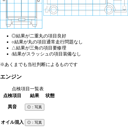
◎
結果が二重丸の項目
良好
○
結果が丸の項目
通常走行問題なし
△
結果が三角の項目
要修理
/
結果がスラッシュの項目
装備なし
※あくまでも当社判断によるものです
エンジン
点検項目一覧表
点検項目
結果
状態
異音
◎
：写真
オイル混入
◎
：写真