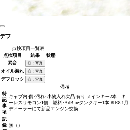
デフ
点検項目一覧表
点検項目
結果
状態
異音
◎
：写真
オイル漏れ
◎
：写真
デフロック
◎
：写真
備考
特
キャブ内 傷･汚れ･小物入れ欠品 有り メインキー2本 キ
記
ーレスリモコン1個 燃料･AdBlueタンクキー1本 ※R8.1月
事
ディーラーにて新品エンジン交換
項
記
録
無（）