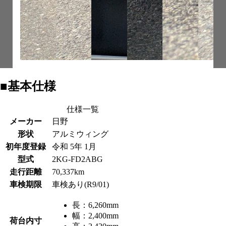
■基本仕様
仕様一覧
メーカー
日野
形状
アルミウィング
初年度登録
令和 5年 1月
型式
2KG-FD2ABG
走行距離
70,337km
車検期限
車検あり(R9/01)
長：
6,260mm
幅：
2,400mm
荷台内寸