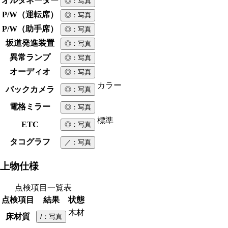
オルタネーター
◎
：写真
P/W（運転席）
◎
：写真
P/W（助手席）
◎
：写真
坂道発進装置
◎
：写真
異常ランプ
◎
：写真
オーディオ
◎
：写真
カラー
バックカメラ
◎
：写真
電格ミラー
◎
：写真
標準
ETC
◎
：写真
タコグラフ
／
：写真
上物仕様
点検項目一覧表
点検項目
結果
状態
木材
床材質
/
：写真