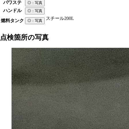
パワステ
◎
：写真
ハンドル
◎
：写真
スチール
200L
燃料タンク
◎
：写真
点検箇所の写真