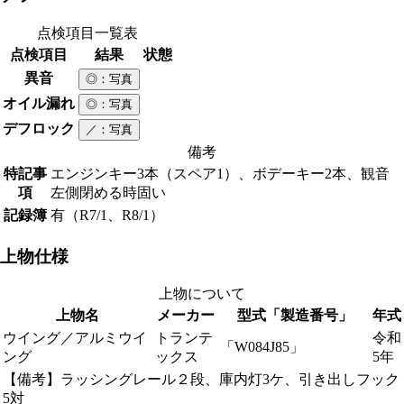
点検項目一覧表
点検項目
結果
状態
異音
◎
：写真
オイル漏れ
◎
：写真
デフロック
／
：写真
備考
特記事
エンジンキー3本（スペア1）、ボデーキー2本、観音
項
左側閉める時固い
記録簿
有（R7/1、R8/1）
上物仕様
上物について
上物名
メーカー
型式「製造番号」
年式
ウイング／アルミウイ
トランテ
令和
「W084J85」
ング
ックス
5年
【備考】ラッシングレール２段、庫内灯3ケ、引き出しフック
5対