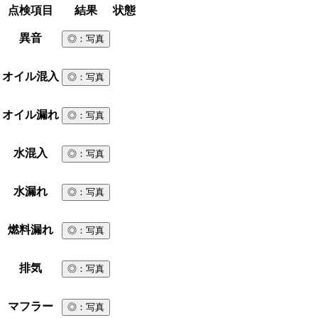
点検項目
結果
状態
異音
◎
：写真
オイル混入
◎
：写真
オイル漏れ
◎
：写真
水混入
◎
：写真
水漏れ
◎
：写真
燃料漏れ
◎
：写真
排気
◎
：写真
マフラー
◎
：写真