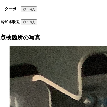
ターボ
◎
：写真
冷却水吹返
◎
：写真
点検箇所の写真