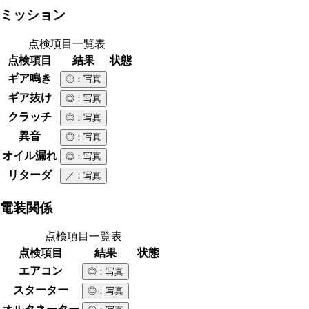
ミッション
点検項目一覧表
点検項目
結果
状態
ギア鳴き
◎
：写真
ギア抜け
◎
：写真
クラッチ
◎
：写真
異音
◎
：写真
オイル漏れ
◎
：写真
リターダ
／
：写真
電装関係
点検項目一覧表
点検項目
結果
状態
エアコン
◎
：写真
スターター
◎
：写真