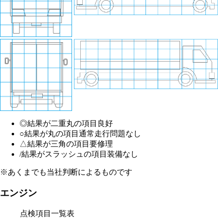
◎
結果が二重丸の項目
良好
○
結果が丸の項目
通常走行問題なし
△
結果が三角の項目
要修理
/
結果がスラッシュの項目
装備なし
※あくまでも当社判断によるものです
エンジン
点検項目一覧表