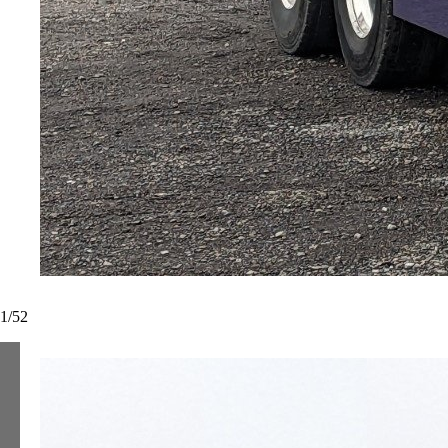
1
/
52