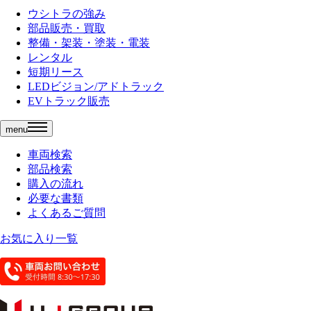
ウシトラの強み
部品販売・買取
整備・架装・塗装・電装
レンタル
短期リース
LEDビジョン/アドトラック
EVトラック販売
menu
車両検索
部品検索
購入の流れ
必要な書類
よくあるご質問
お気に入り一覧