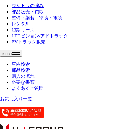
ウシトラの強み
部品販売・買取
整備・架装・塗装・電装
レンタル
短期リース
LEDビジョン/アドトラック
EVトラック販売
menu
車両検索
部品検索
購入の流れ
必要な書類
よくあるご質問
お気に入り一覧