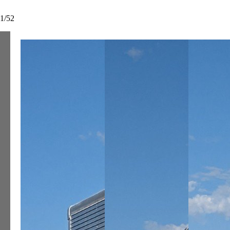
1
/
52