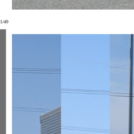
1
/
49