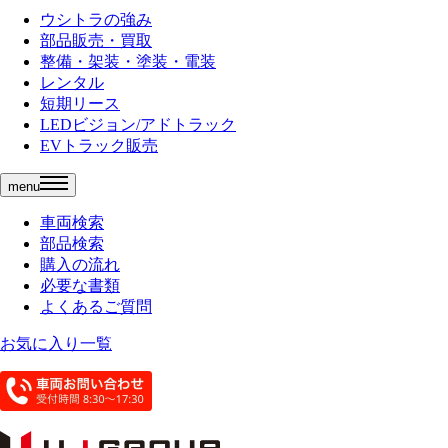
ウシトラの強み
部品販売・買取
整備・架装・塗装・電装
レンタル
短期リース
LEDビジョン/アドトラック
EVトラック販売
menu
車両検索
部品検索
購入の流れ
必要な書類
よくあるご質問
お気に入り一覧