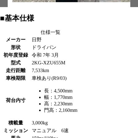
■基本仕様
仕様一覧
メーカー
日野
形状
ドライバン
初年度登録
令和 7年 3月
型式
2KG-XZU655M
走行距離
7,533km
車検期限
車検あり(R9/03)
長：
4,500mm
幅：
1,770mm
荷台内寸
高：
2,230mm
門高：
2,160mm
積載量
3,000kg
ミッション
マニュアル 6速