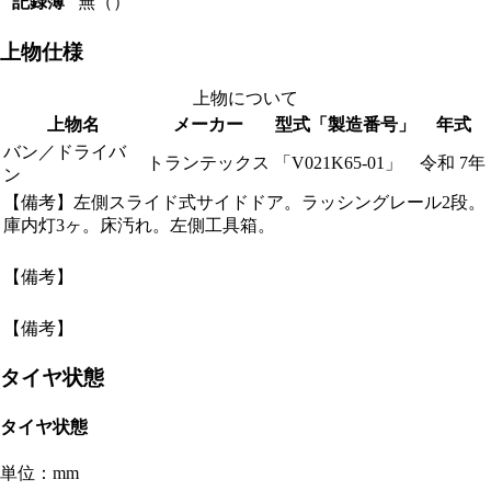
記録簿
無（）
上物仕様
上物について
上物名
メーカー
型式「製造番号」
年式
バン／ドライバ
トランテックス
「V021K65-01」
令和 7年
ン
【備考】左側スライド式サイドドア。ラッシングレール2段。
庫内灯3ヶ。床汚れ。左側工具箱。
【備考】
【備考】
タイヤ状態
タイヤ状態
単位：mm