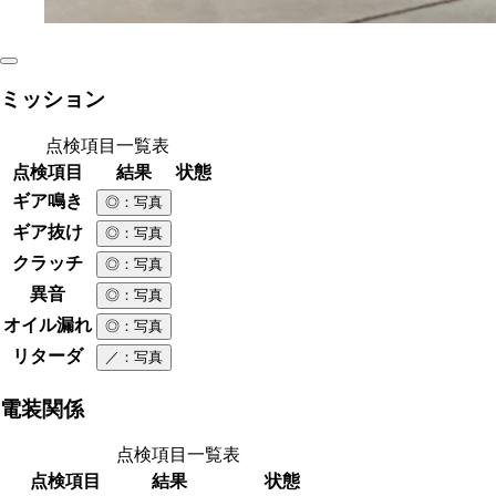
ミッション
点検項目一覧表
点検項目
結果
状態
ギア鳴き
◎
：写真
ギア抜け
◎
：写真
クラッチ
◎
：写真
異音
◎
：写真
オイル漏れ
◎
：写真
リターダ
／
：写真
電装関係
点検項目一覧表
点検項目
結果
状態