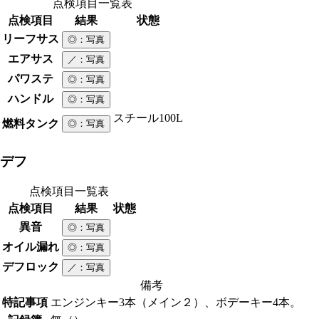
点検項目一覧表
点検項目
結果
状態
リーフサス
◎
：写真
エアサス
／
：写真
パワステ
◎
：写真
ハンドル
◎
：写真
スチール
100L
燃料タンク
◎
：写真
デフ
点検項目一覧表
点検項目
結果
状態
異音
◎
：写真
オイル漏れ
◎
：写真
デフロック
／
：写真
備考
特記事項
エンジンキー3本（メイン２）、ボデーキー4本。