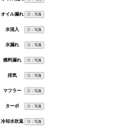
オイル漏れ
◎
：写真
水混入
◎
：写真
水漏れ
◎
：写真
燃料漏れ
◎
：写真
排気
◎
：写真
マフラー
◎
：写真
ターボ
◎
：写真
冷却水吹返
◎
：写真