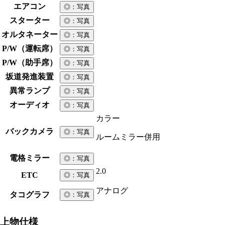
エアコン
◎
：写真
スターター
◎
：写真
オルタネーター
◎
：写真
P/W（運転席）
◎
：写真
P/W（助手席）
◎
：写真
坂道発進装置
◎
：写真
異常ランプ
◎
：写真
オーディオ
◎
：写真
カラー
バックカメラ
◎
：写真
ルームミラー併用
電格ミラー
◎
：写真
2.0
ETC
◎
：写真
アナログ
タコグラフ
◎
：写真
上物仕様