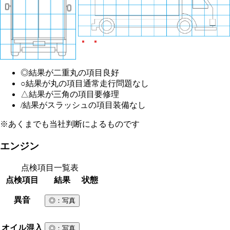
◎
結果が二重丸の項目
良好
○
結果が丸の項目
通常走行問題なし
△
結果が三角の項目
要修理
/
結果がスラッシュの項目
装備なし
※あくまでも当社判断によるものです
エンジン
点検項目一覧表
点検項目
結果
状態
異音
◎
：写真
オイル混入
◎
：写真