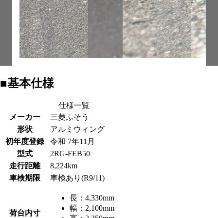
■基本仕様
仕様一覧
メーカー
三菱ふそう
形状
アルミウィング
初年度登録
令和 7年11月
型式
2RG-FEB50
走行距離
8,224km
車検期限
車検あり(R9/11)
長：
4,330mm
幅：
2,100mm
荷台内寸