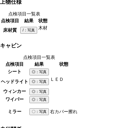
上物仕様
点検項目一覧表
点検項目
結果
状態
木材
床材質
/
：写真
キャビン
点検項目一覧表
点検項目
結果
状態
シート
◎
：写真
ＬＥＤ
ヘッドライト
◎
：写真
ウィンカー
◎
：写真
ワイパー
◎
：写真
ミラー
右カバー擦れ
〇
：写真