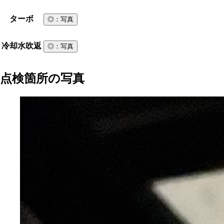
ターボ
◎
：写真
冷却水吹返
◎
：写真
点検箇所の写真