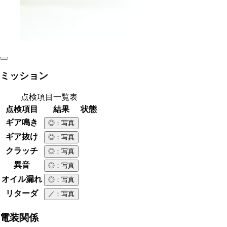
ミッション
点検項目一覧表
点検項目
結果
状態
ギア鳴き
◎
：写真
ギア抜け
◎
：写真
クラッチ
◎
：写真
異音
◎
：写真
オイル漏れ
◎
：写真
リターダ
／
：写真
電装関係