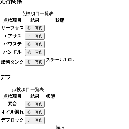
走行関係
点検項目一覧表
点検項目
結果
状態
リーフサス
◎
：写真
エアサス
／
：写真
パワステ
◎
：写真
ハンドル
◎
：写真
スチール
100L
燃料タンク
◎
：写真
デフ
点検項目一覧表
点検項目
結果
状態
異音
◎
：写真
オイル漏れ
◎
：写真
デフロック
／
：写真
備考