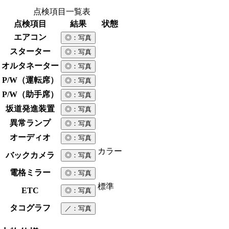
点検項目一覧表
点検項目
結果
状態
エアコン
◎
：写真
スターター
◎
：写真
オルタネーター
◎
：写真
P/W（運転席）
◎
：写真
P/W（助手席）
◎
：写真
坂道発進装置
◎
：写真
異常ランプ
◎
：写真
オーディオ
◎
：写真
カラー
バックカメラ
◎
：写真
電格ミラー
◎
：写真
標準
ETC
◎
：写真
タコグラフ
／
：写真