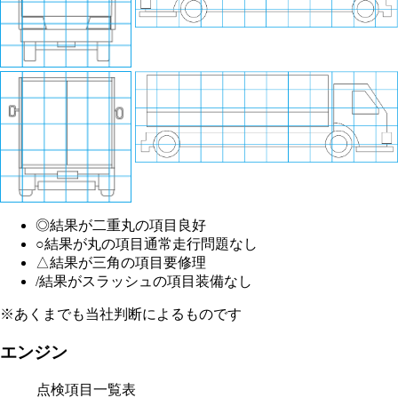
◎
結果が二重丸の項目
良好
○
結果が丸の項目
通常走行問題なし
△
結果が三角の項目
要修理
/
結果がスラッシュの項目
装備なし
※あくまでも当社判断によるものです
エンジン
点検項目一覧表