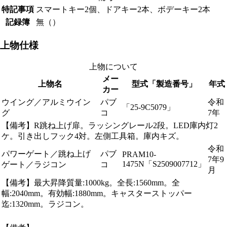
特記事項
スマートキー2個、ドアキー2本、ボデーキー2本
記録簿
無（）
上物仕様
上物について
メー
上物名
型式「製造番号」
年式
カー
ウイング／アルミウイン
パブ
令和
「25-9C5079」
グ
コ
7年
【備考】R跳ね上げ扉。ラッシングレール2段。LED庫内灯2
ケ。引き出しフック4対。左側工具箱。庫内キズ。
令和
パワーゲート／跳ね上げ
パブ
PRAM10-
7年9
1475N「S2509007712」
ゲート／ラジコン
コ
月
【備考】最大昇降質量:1000kg。全長:1560mm。全
幅:2040mm。有効幅:1880mm。キャスターストッパー
迄:1320mm。ラジコン。