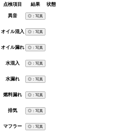
点検項目
結果
状態
異音
◎
：写真
オイル混入
◎
：写真
オイル漏れ
◎
：写真
水混入
◎
：写真
水漏れ
◎
：写真
燃料漏れ
◎
：写真
排気
◎
：写真
マフラー
◎
：写真