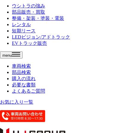
ウシトラの強み
部品販売・買取
整備・架装・塗装・電装
レンタル
短期リース
LEDビジョン/アドトラック
EVトラック販売
menu
車両検索
部品検索
購入の流れ
必要な書類
よくあるご質問
お気に入り一覧