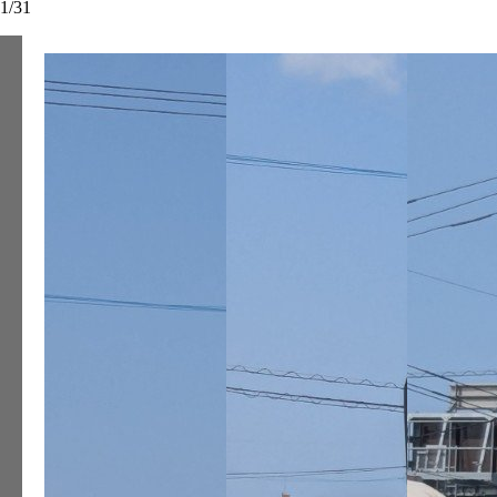
1
/
31