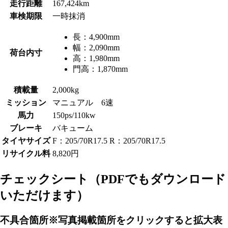
走行距離
167,424km
車検期限
一時抹消
長：
4,900mm
幅：
2,090mm
荷台内寸
高：
1,980mm
門高：
1,870mm
積載量
2,000kg
ミッション
マニュアル 6速
馬力
150ps/110kw
ブレーキ
バキューム
タイヤサイズ
F：205/70R17.5 R：205/70R17.5
リサイクル料
8,820円
チェックシート
（PDFでもダウンロード
いただけます）
不具合箇所
※写真掲載箇所をクリックすると拡大表