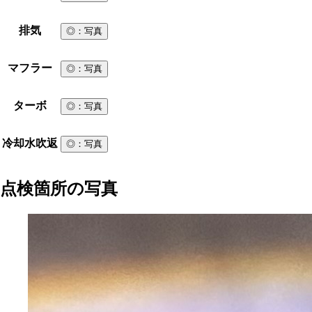
排気
◎
：写真
マフラー
◎
：写真
ターボ
◎
：写真
冷却水吹返
◎
：写真
点検箇所の写真