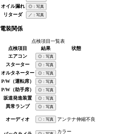
オイル漏れ
◎
：写真
リターダ
／
：写真
電装関係
点検項目一覧表
点検項目
結果
状態
エアコン
◎
：写真
スターター
◎
：写真
オルタネーター
◎
：写真
P/W（運転席）
◎
：写真
P/W（助手席）
◎
：写真
坂道発進装置
◎
：写真
異常ランプ
◎
：写真
オーディオ
アンテナ伸縮不良
〇
：写真
カラー
バックカメラ
◎
：写真