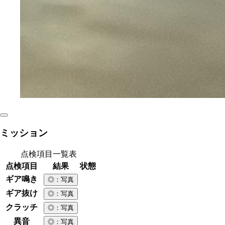
ミッション
点検項目一覧表
点検項目
結果
状態
ギア鳴き
◎
：写真
ギア抜け
◎
：写真
クラッチ
◎
：写真
異音
◎
：写真