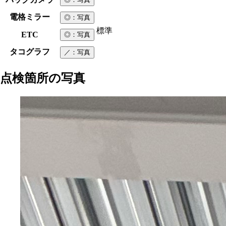
電格ミラー
◎
：写真
標準
ETC
◎
：写真
タコグラフ
／
：写真
点検箇所の写真