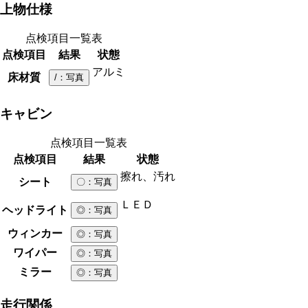
上物仕様
点検項目一覧表
点検項目
結果
状態
アルミ
床材質
/
：写真
キャビン
点検項目一覧表
点検項目
結果
状態
擦れ、汚れ
シート
〇
：写真
ＬＥＤ
ヘッドライト
◎
：写真
ウィンカー
◎
：写真
ワイパー
◎
：写真
ミラー
◎
：写真
走行関係