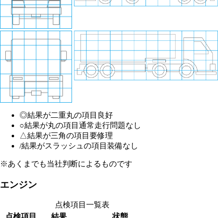
◎
結果が二重丸の項目
良好
○
結果が丸の項目
通常走行問題なし
△
結果が三角の項目
要修理
/
結果がスラッシュの項目
装備なし
※あくまでも当社判断によるものです
エンジン
点検項目一覧表
点検項目
結果
状態