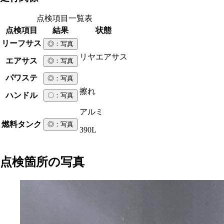
点検項目一覧表
点検項目
結果
状態
リーフサス
◎
：写真
リヤエアサス
エアサス
◎
：写真
パワステ
◎
：写真
擦れ
ハンドル
〇
：写真
アルミ
燃料タンク
◎
：写真
390L
点検箇所の写真