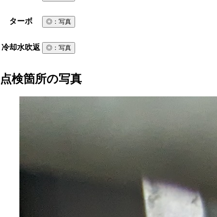
ターボ
◎
：写真
冷却水吹返
◎
：写真
点検箇所の写真