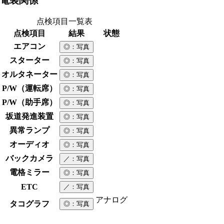
電装関係
点検項目一覧表
点検項目
結果
状態
エアコン
◎
：写真
スターター
◎
：写真
オルタネーター
◎
：写真
P/W（運転席）
◎
：写真
P/W（助手席）
◎
：写真
坂道発進装置
◎
：写真
異常ランプ
◎
：写真
オーディオ
◎
：写真
バックカメラ
／
：写真
電格ミラー
◎
：写真
ETC
／
：写真
アナログ
タコグラフ
◎
：写真