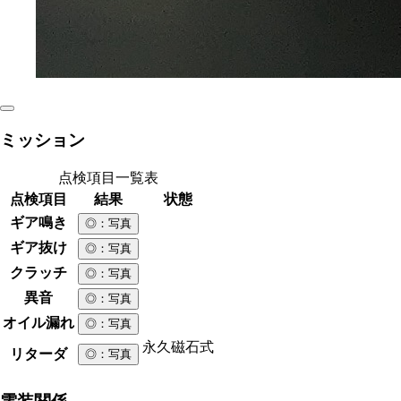
ミッション
点検項目一覧表
点検項目
結果
状態
ギア鳴き
◎
：写真
ギア抜け
◎
：写真
クラッチ
◎
：写真
異音
◎
：写真
オイル漏れ
◎
：写真
永久磁石式
リターダ
◎
：写真