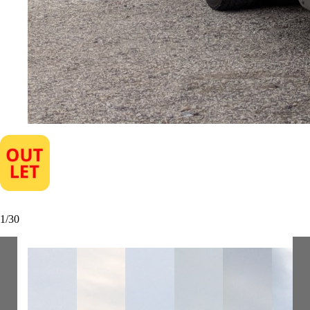
1
/
30