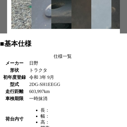
■基本仕様
仕様一覧
メーカー
日野
形状
トラクタ
初年度登録
令和 3年 9月
型式
2DG-SH1EEGG
走行距離
603,997km
車検期限
一時抹消
長：
幅：
荷台内寸
高：