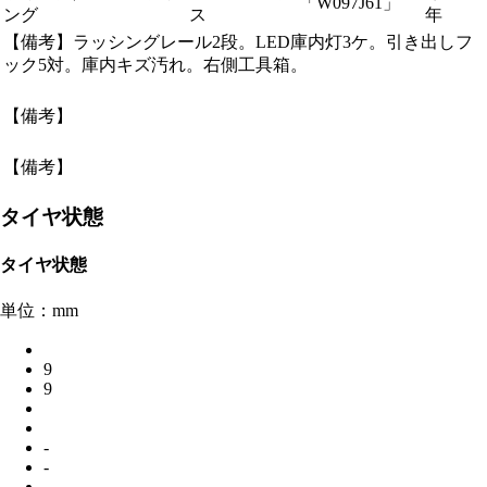
「W097J61」
ング
ス
年
【備考】ラッシングレール2段。LED庫内灯3ケ。引き出しフ
ック5対。庫内キズ汚れ。右側工具箱。
【備考】
【備考】
タイヤ状態
タイヤ状態
単位：mm
9
9
-
-