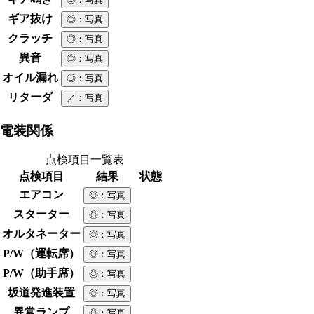
ギア抜け
◎
：写真
クラッチ
◎
：写真
異音
◎
：写真
オイル漏れ
◎
：写真
リターダ
／
：写真
電装関係
点検項目一覧表
点検項目
結果
状態
エアコン
◎
：写真
スターター
◎
：写真
オルタネーター
◎
：写真
P/W（運転席）
◎
：写真
P/W（助手席）
◎
：写真
坂道発進装置
◎
：写真
異常ランプ
◎
：写真