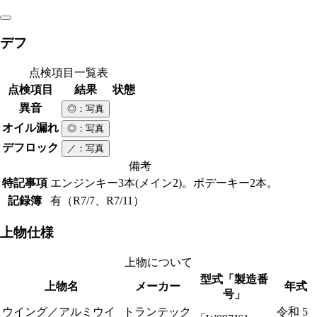
デフ
点検項目一覧表
点検項目
結果
状態
異音
◎
：写真
オイル漏れ
◎
：写真
デフロック
／
：写真
備考
特記事項
エンジンキー3本(メイン2)。ボデーキー2本。
記録簿
有（R7/7、R7/11）
上物仕様
上物について
型式「製造番
上物名
メーカー
年式
号」
ウイング／アルミウイ
トランテック
令和 5