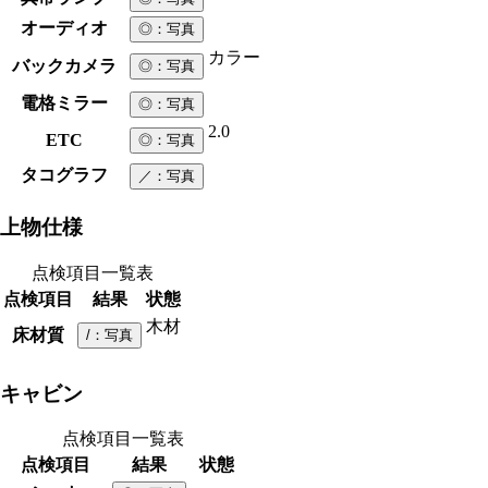
オーディオ
◎
：写真
カラー
バックカメラ
◎
：写真
電格ミラー
◎
：写真
2.0
ETC
◎
：写真
タコグラフ
／
：写真
上物仕様
点検項目一覧表
点検項目
結果
状態
木材
床材質
/
：写真
キャビン
点検項目一覧表
点検項目
結果
状態