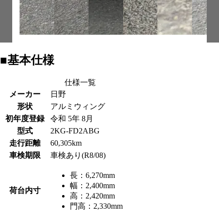
■基本仕様
仕様一覧
メーカー
日野
形状
アルミウィング
初年度登録
令和 5年 8月
型式
2KG-FD2ABG
走行距離
60,305km
車検期限
車検あり(R8/08)
長：
6,270mm
幅：
2,400mm
荷台内寸
高：
2,420mm
門高：
2,330mm