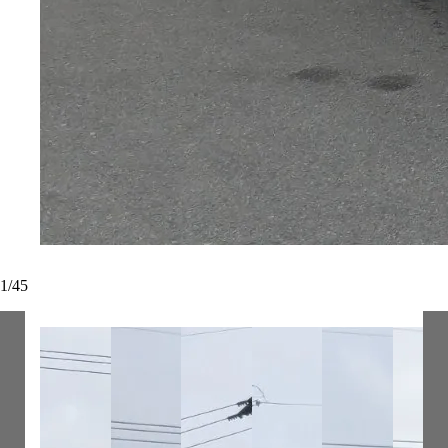
1
/
45