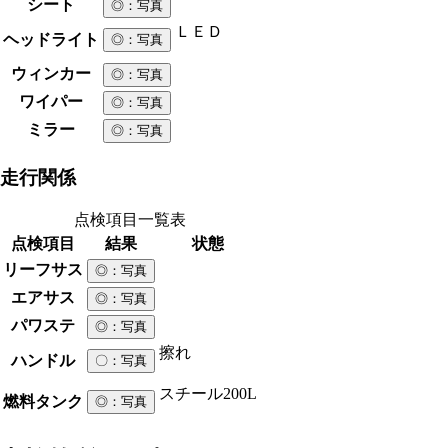
シート
◎
：写真
ＬＥＤ
ヘッドライト
◎
：写真
ウィンカー
◎
：写真
ワイパー
◎
：写真
ミラー
◎
：写真
走行関係
点検項目一覧表
点検項目
結果
状態
リーフサス
◎
：写真
エアサス
◎
：写真
パワステ
◎
：写真
擦れ
ハンドル
〇
：写真
スチール
200L
燃料タンク
◎
：写真