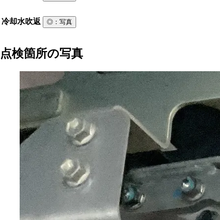
冷却水吹返
◎
：写真
点検箇所の写真