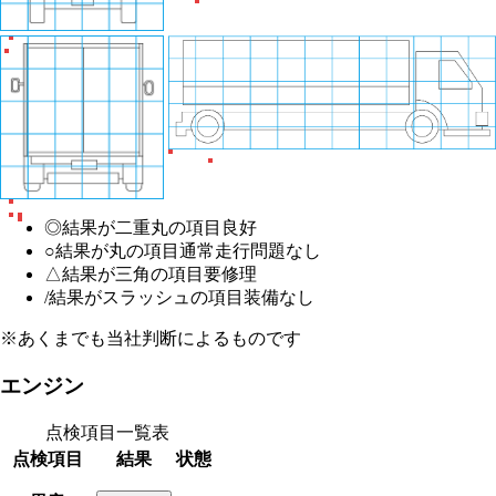
◎
結果が二重丸の項目
良好
○
結果が丸の項目
通常走行問題なし
△
結果が三角の項目
要修理
/
結果がスラッシュの項目
装備なし
※あくまでも当社判断によるものです
エンジン
点検項目一覧表
点検項目
結果
状態