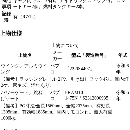
特記
キャブ内キズ、汚れ。アイドリングストップ付。 スマ
事項
ートキー2個。燃料タンクキー2本。
記録
有（R7/12）
簿
上物仕様
上物について
メー
上物名
型式「製造番号」
年式
カー
ウイング／アルミウイ
パブ
令和 6
「22-9S4407」
ング
コ
年
【備考】ラッシングレール２段。引き出しフック4対。庫内灯
2ケ。床キズ、汚れあり。
パワーゲート／跳ね上
パブ
PRAM10-
令和 6
1475N「S2312000935」
げゲート
コ
年
【備考】PG寸法:全長1560mm、全幅2035mm、有効長
1305mm、有効幅1885mm。庫内リモコン付。最大荷重
1000kg。