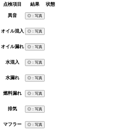
点検項目
結果
状態
異音
◎
：写真
オイル混入
◎
：写真
オイル漏れ
◎
：写真
水混入
◎
：写真
水漏れ
◎
：写真
燃料漏れ
◎
：写真
排気
◎
：写真
マフラー
◎
：写真