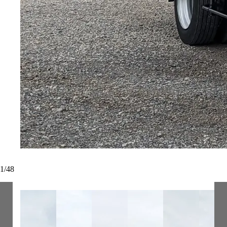
1
/
48