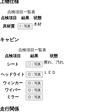
上物仕様
点検項目一覧表
点検項目
結果
状態
木材
床材質
/
：写真
キャビン
点検項目一覧表
点検項目
結果
状態
擦れ、汚れ
シート
〇
：写真
ＬＥＤ
ヘッドライト
◎
：写真
ウィンカー
◎
：写真
ワイパー
◎
：写真
ミラー
◎
：写真
走行関係