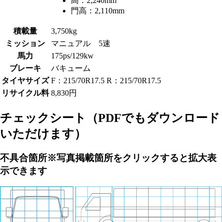
高：
2,240mm
門高：
2,110mm
積載量
3,750kg
ミッション
マニュアル 5速
馬力
175ps/129kw
ブレーキ
バキューム
タイヤサイズ
F：215/70R17.5 R：215/70R17.5
リサイクル料
8,830円
チェックシート
（PDFでもダウンロード
いただけます）
不具合箇所
※写真掲載箇所をクリックすると拡大表
示できます