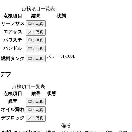
点検項目一覧表
点検項目
結果
状態
リーフサス
◎
：写真
エアサス
／
：写真
パワステ
◎
：写真
ハンドル
◎
：写真
スチール
100L
燃料タンク
◎
：写真
デフ
点検項目一覧表
点検項目
結果
状態
異音
◎
：写真
オイル漏れ
◎
：写真
デフロック
／
：写真
備考