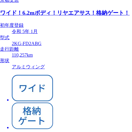
京都支店
ワイド！6.2mボディ！リヤエアサス！格納ゲート！
初年度登録
令和 5年 1月
型式
2KG-FD2ABG
走行距離
110,257km
形状
アルミウィング