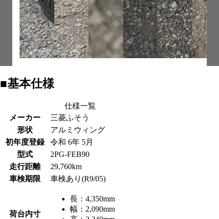
■基本仕様
仕様一覧
メーカー
三菱ふそう
形状
アルミウィング
初年度登録
令和 6年 5月
型式
2PG-FEB90
走行距離
29,760km
車検期限
車検あり(R9/05)
長：
4,350mm
幅：
2,090mm
荷台内寸