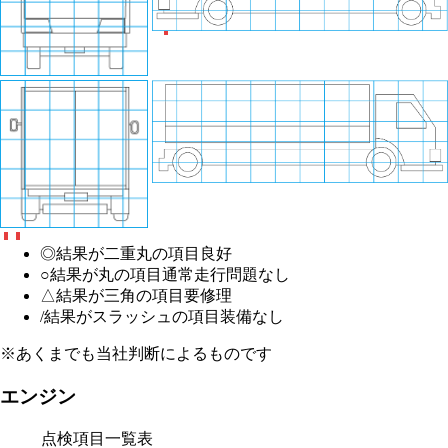
◎
結果が二重丸の項目
良好
○
結果が丸の項目
通常走行問題なし
△
結果が三角の項目
要修理
/
結果がスラッシュの項目
装備なし
※あくまでも当社判断によるものです
エンジン
点検項目一覧表