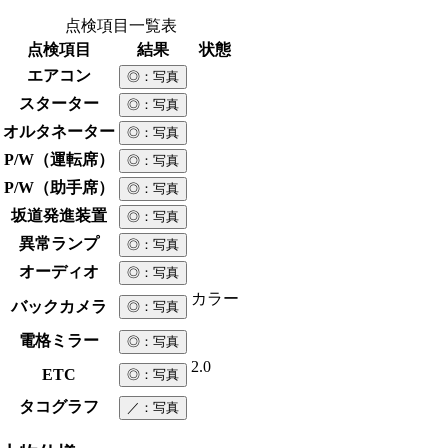
点検項目一覧表
点検項目
結果
状態
エアコン
◎
：写真
スターター
◎
：写真
オルタネーター
◎
：写真
P/W（運転席）
◎
：写真
P/W（助手席）
◎
：写真
坂道発進装置
◎
：写真
異常ランプ
◎
：写真
オーディオ
◎
：写真
カラー
バックカメラ
◎
：写真
電格ミラー
◎
：写真
2.0
ETC
◎
：写真
タコグラフ
／
：写真