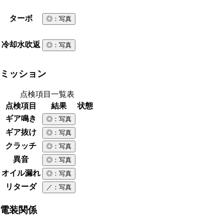
ターボ
◎
：写真
冷却水吹返
◎
：写真
ミッション
点検項目一覧表
点検項目
結果
状態
ギア鳴き
◎
：写真
ギア抜け
◎
：写真
クラッチ
◎
：写真
異音
◎
：写真
オイル漏れ
◎
：写真
リターダ
／
：写真
電装関係