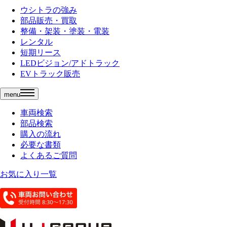
ウシトラの強み
部品販売・買取
整備・架装・塗装・電装
レンタル
短期リース
LEDビジョン/アドトラック
EVトラック販売
menu
車両検索
部品検索
購入の流れ
必要な書類
よくあるご質問
お気に入り一覧