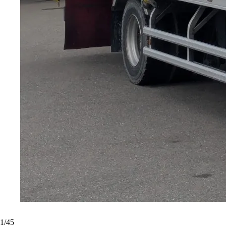
1
/
45