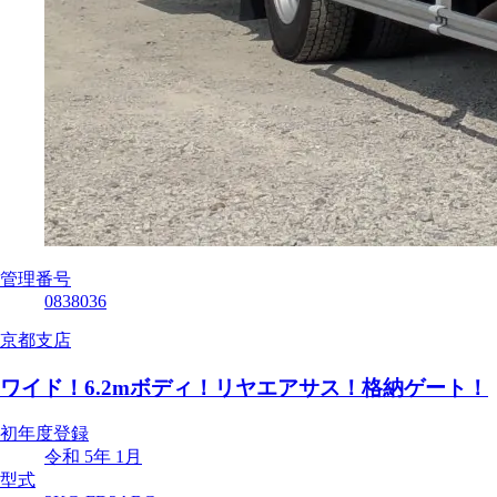
管理番号
0838036
京都支店
ワイド！6.2mボディ！リヤエアサス！格納ゲート！
初年度登録
令和 5年 1月
型式