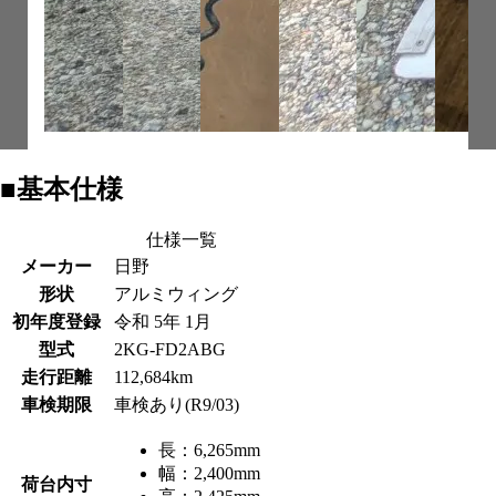
■基本仕様
仕様一覧
メーカー
日野
形状
アルミウィング
初年度登録
令和 5年 1月
型式
2KG-FD2ABG
走行距離
112,684km
車検期限
車検あり(R9/03)
長：
6,265mm
幅：
2,400mm
荷台内寸