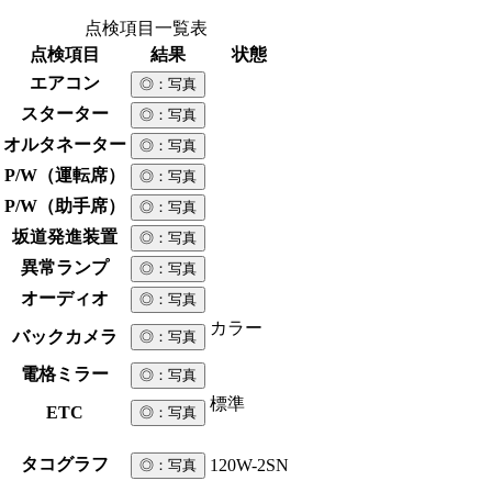
点検項目一覧表
点検項目
結果
状態
エアコン
◎
：写真
スターター
◎
：写真
オルタネーター
◎
：写真
P/W（運転席）
◎
：写真
P/W（助手席）
◎
：写真
坂道発進装置
◎
：写真
異常ランプ
◎
：写真
オーディオ
◎
：写真
カラー
バックカメラ
◎
：写真
電格ミラー
◎
：写真
標準
ETC
◎
：写真
タコグラフ
120W-2SN
◎
：写真