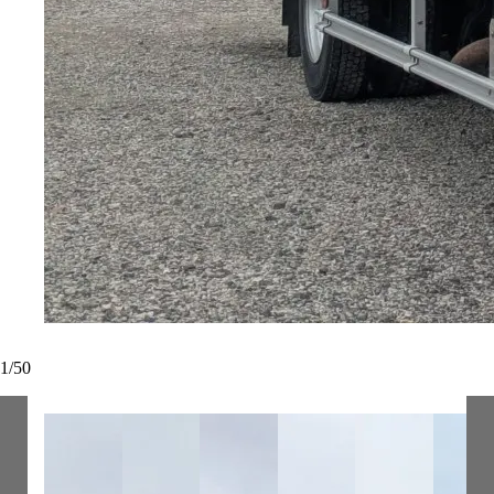
1
/
50