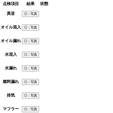
点検項目
結果
状態
異音
◎
：写真
オイル混入
◎
：写真
オイル漏れ
◎
：写真
水混入
◎
：写真
水漏れ
◎
：写真
燃料漏れ
◎
：写真
排気
◎
：写真
マフラー
◎
：写真