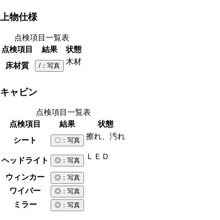
上物仕様
点検項目一覧表
点検項目
結果
状態
木材
床材質
/
：写真
キャビン
点検項目一覧表
点検項目
結果
状態
擦れ、汚れ
シート
〇
：写真
ＬＥＤ
ヘッドライト
◎
：写真
ウィンカー
◎
：写真
ワイパー
◎
：写真
ミラー
◎
：写真