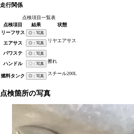
走行関係
点検項目一覧表
点検項目
結果
状態
リーフサス
◎
：写真
リヤエアサス
エアサス
◎
：写真
パワステ
◎
：写真
擦れ
ハンドル
〇
：写真
スチール
200L
燃料タンク
◎
：写真
点検箇所の写真