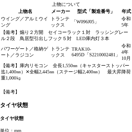
上物について
上物名
メーカー
型式「製造番号」
年式
ウイング／アルミウイ
トランテ
令和
「W096J05」
ング
ックス
5年
【備考】煽り２方開 セイコーラック１対 ラッシングレー
ル２段 鳥居型引出しフック５対 LED庫内灯３本
令和
パワーゲート／格納ゲ
トランテ
TRAK10-
4年
6495D「S2210002481」
ート／ラジコン
ックス
10月
【備考】庫内リモコン 全長1,550㎜（キャスターストッパー
迄1,400㎜）✕全幅2,445㎜（ステージ幅2,400㎜） 最大昇降荷
重1,000㎏
【備考】
タイヤ状態
タイヤ状態
単位：mm