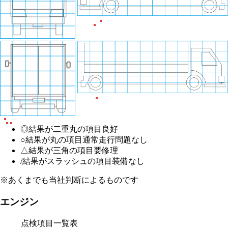
◎
結果が二重丸の項目
良好
○
結果が丸の項目
通常走行問題なし
△
結果が三角の項目
要修理
/
結果がスラッシュの項目
装備なし
※あくまでも当社判断によるものです
エンジン
点検項目一覧表