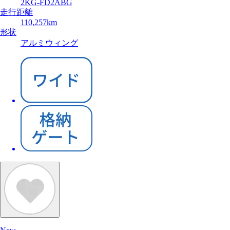
2KG-FD2ABG
走行距離
110,257km
形状
アルミウィング