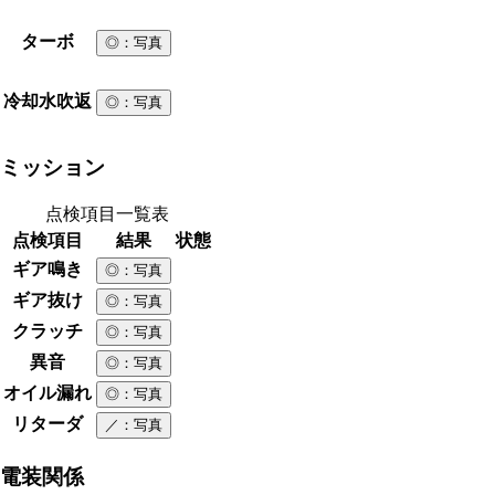
ターボ
◎
：写真
冷却水吹返
◎
：写真
ミッション
点検項目一覧表
点検項目
結果
状態
ギア鳴き
◎
：写真
ギア抜け
◎
：写真
クラッチ
◎
：写真
異音
◎
：写真
オイル漏れ
◎
：写真
リターダ
／
：写真
電装関係