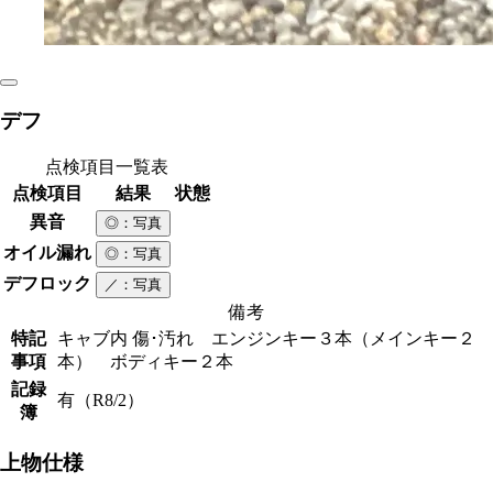
デフ
点検項目一覧表
点検項目
結果
状態
異音
◎
：写真
オイル漏れ
◎
：写真
デフロック
／
：写真
備考
特記
キャブ内 傷･汚れ エンジンキー３本（メインキー２
事項
本） ボディキー２本
記録
有（R8/2）
簿
上物仕様