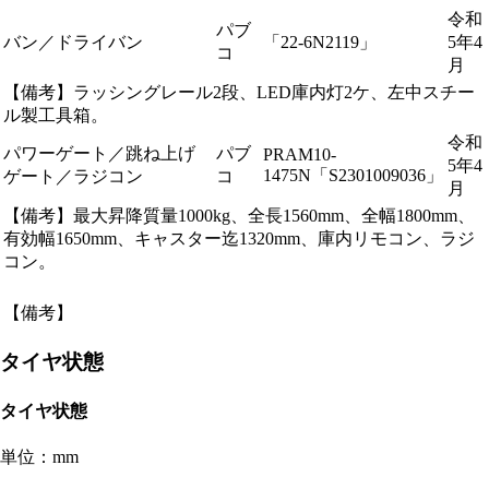
令和
パブ
バン／ドライバン
「22-6N2119」
5年4
コ
月
【備考】ラッシングレール2段、LED庫内灯2ケ、左中スチー
ル製工具箱。
令和
パワーゲート／跳ね上げ
パブ
PRAM10-
5年4
1475N「S2301009036」
ゲート／ラジコン
コ
月
【備考】最大昇降質量1000kg、全長1560mm、全幅1800mm、
有効幅1650mm、キャスター迄1320mm、庫内リモコン、ラジ
コン。
【備考】
タイヤ状態
タイヤ状態
単位：mm