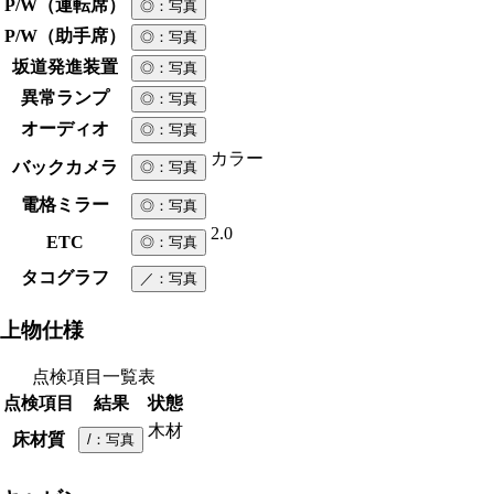
P/W（運転席）
◎
：写真
P/W（助手席）
◎
：写真
坂道発進装置
◎
：写真
異常ランプ
◎
：写真
オーディオ
◎
：写真
カラー
バックカメラ
◎
：写真
電格ミラー
◎
：写真
2.0
ETC
◎
：写真
タコグラフ
／
：写真
上物仕様
点検項目一覧表
点検項目
結果
状態
木材
床材質
/
：写真