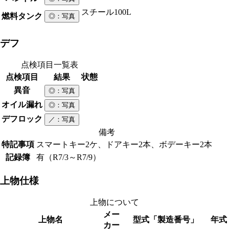
スチール
100L
燃料タンク
◎
：写真
デフ
点検項目一覧表
点検項目
結果
状態
異音
◎
：写真
オイル漏れ
◎
：写真
デフロック
／
：写真
備考
特記事項
スマートキー2ケ、ドアキー2本、ボデーキー2本
記録簿
有（R7/3～R7/9）
上物仕様
上物について
メー
上物名
型式「製造番号」
年式
カー