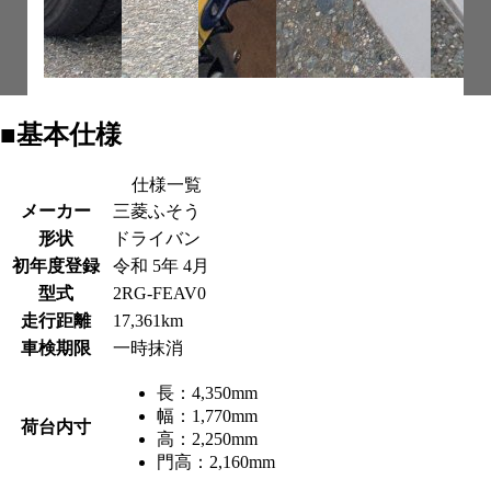
■基本仕様
仕様一覧
メーカー
三菱ふそう
形状
ドライバン
初年度登録
令和 5年 4月
型式
2RG-FEAV0
走行距離
17,361km
車検期限
一時抹消
長：
4,350mm
幅：
1,770mm
荷台内寸
高：
2,250mm
門高：
2,160mm