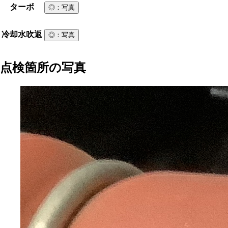
ターボ
◎
：写真
冷却水吹返
◎
：写真
点検箇所の写真