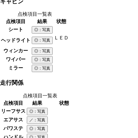
キャビン
点検項目一覧表
点検項目
結果
状態
シート
◎
：写真
ＬＥＤ
ヘッドライト
◎
：写真
ウィンカー
◎
：写真
ワイパー
◎
：写真
ミラー
◎
：写真
走行関係
点検項目一覧表
点検項目
結果
状態
リーフサス
◎
：写真
エアサス
／
：写真
パワステ
◎
：写真
ハンドル
◎
：写真