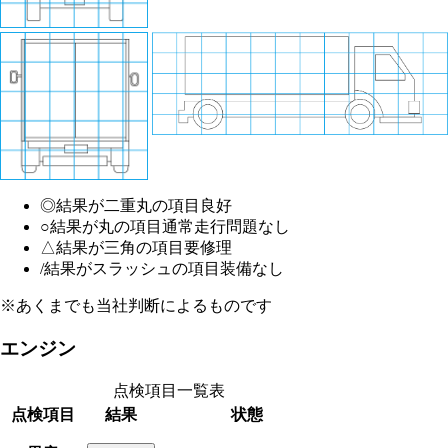
◎
結果が二重丸の項目
良好
○
結果が丸の項目
通常走行問題なし
△
結果が三角の項目
要修理
/
結果がスラッシュの項目
装備なし
※あくまでも当社判断によるものです
エンジン
点検項目一覧表
点検項目
結果
状態