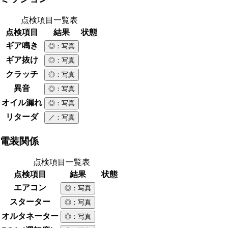
点検項目一覧表
点検項目
結果
状態
ギア鳴き
◎
：写真
ギア抜け
◎
：写真
クラッチ
◎
：写真
異音
◎
：写真
オイル漏れ
◎
：写真
リターダ
／
：写真
電装関係
点検項目一覧表
点検項目
結果
状態
エアコン
◎
：写真
スターター
◎
：写真
オルタネーター
◎
：写真