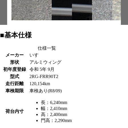
■基本仕様
仕様一覧
メーカー
いすゞ
形状
アルミウィング
初年度登録
令和 5年 9月
型式
2RG-FRR90T2
走行距離
120,154km
車検期限
車検あり(R8/09)
長：
6,240mm
幅：
2,410mm
荷台内寸
高：
2,400mm
門高：
2,290mm