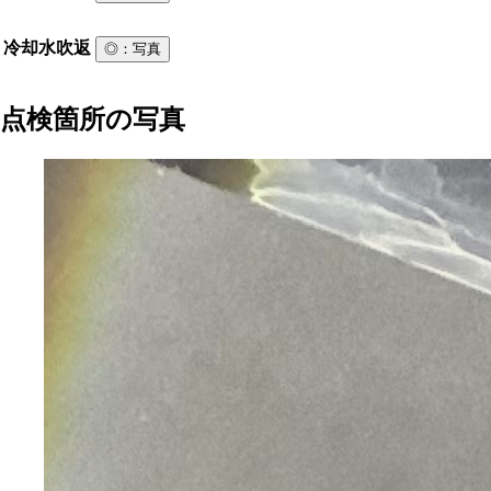
冷却水吹返
◎
：写真
点検箇所の写真