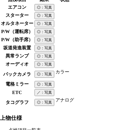
エアコン
◎
：写真
スターター
◎
：写真
オルタネーター
◎
：写真
P/W（運転席）
◎
：写真
P/W（助手席）
◎
：写真
坂道発進装置
◎
：写真
異常ランプ
◎
：写真
オーディオ
◎
：写真
カラー
バックカメラ
◎
：写真
電格ミラー
◎
：写真
ETC
／
：写真
アナログ
タコグラフ
◎
：写真
上物仕様