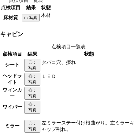
点検項目一覧表
点検項目
結果
状態
木材
床材質
/
：写真
キャビン
点検項目一覧表
点検項目
結果
状態
タバコ穴、擦れ
〇
：
シート
写真
ヘッドラ
ＬＥＤ
◎
：
イト
写真
ウィンカ
◎
：
ー
写真
◎
：
ワイパー
写真
左ミラーステー付け根曲がり。左ミラーキ
〇
：
ミラー
写真
ャップ割れ。