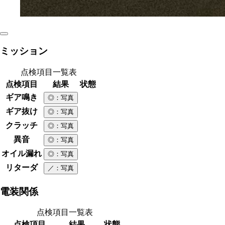
ミッション
点検項目一覧表
点検項目
結果
状態
ギア鳴き
◎
：写真
ギア抜け
◎
：写真
クラッチ
◎
：写真
異音
◎
：写真
オイル漏れ
◎
：写真
リターダ
／
：写真
電装関係
点検項目一覧表
点検項目
結果
状態