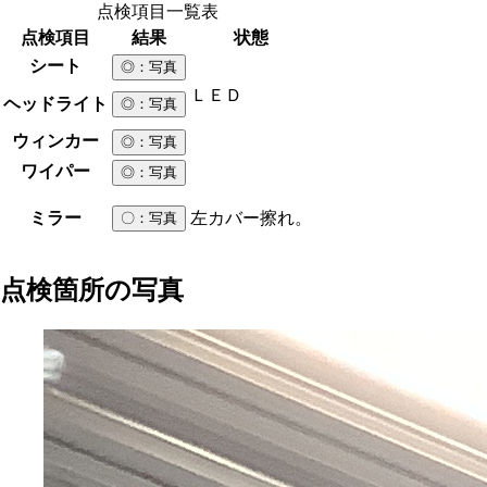
点検項目一覧表
点検項目
結果
状態
シート
◎
：写真
ＬＥＤ
ヘッドライト
◎
：写真
ウィンカー
◎
：写真
ワイパー
◎
：写真
ミラー
左カバー擦れ。
〇
：写真
点検箇所の写真