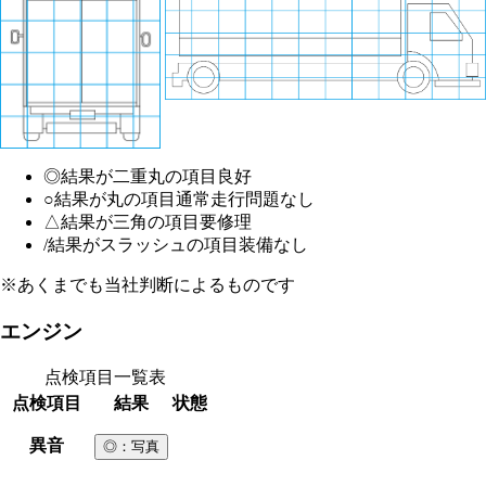
◎
結果が二重丸の項目
良好
○
結果が丸の項目
通常走行問題なし
△
結果が三角の項目
要修理
/
結果がスラッシュの項目
装備なし
※あくまでも当社判断によるものです
エンジン
点検項目一覧表
点検項目
結果
状態
異音
◎
：写真