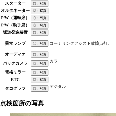
スターター
◎
：写真
オルタネーター
◎
：写真
P/W（運転席）
◎
：写真
P/W（助手席）
◎
：写真
坂道発進装置
◎
：写真
異常ランプ
コーナリングアシスト故障点灯。
〇
：写真
オーディオ
◎
：写真
カラー
バックカメラ
◎
：写真
電格ミラー
◎
：写真
ETC
◎
：写真
デジタル
タコグラフ
◎
：写真
点検箇所の写真