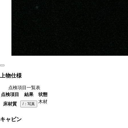
上物仕様
点検項目一覧表
点検項目
結果
状態
木材
床材質
/
：写真
キャビン