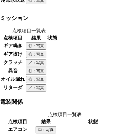
冷却水吹返
◎
：写真
ミッション
点検項目一覧表
点検項目
結果
状態
ギア鳴き
◎
：写真
ギア抜け
◎
：写真
クラッチ
／
：写真
異音
◎
：写真
オイル漏れ
◎
：写真
リターダ
／
：写真
電装関係
点検項目一覧表
点検項目
結果
状態
エアコン
◎
：写真