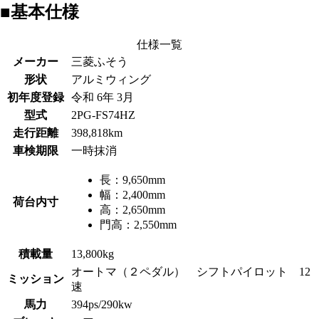
■基本仕様
仕様一覧
メーカー
三菱ふそう
形状
アルミウィング
初年度登録
令和 6年 3月
型式
2PG-FS74HZ
走行距離
398,818km
車検期限
一時抹消
長：
9,650mm
幅：
2,400mm
荷台内寸
高：
2,650mm
門高：
2,550mm
積載量
13,800kg
オートマ（２ペダル） シフトパイロット 12
ミッション
速
馬力
394ps/290kw