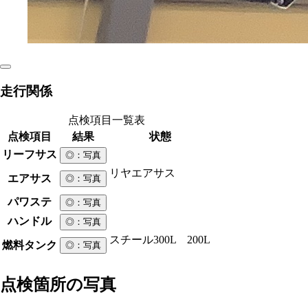
走行関係
点検項目一覧表
点検項目
結果
状態
リーフサス
◎
：写真
リヤエアサス
エアサス
◎
：写真
パワステ
◎
：写真
ハンドル
◎
：写真
スチール
300L 200L
燃料タンク
◎
：写真
点検箇所の写真