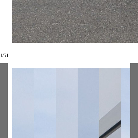
1
/
51