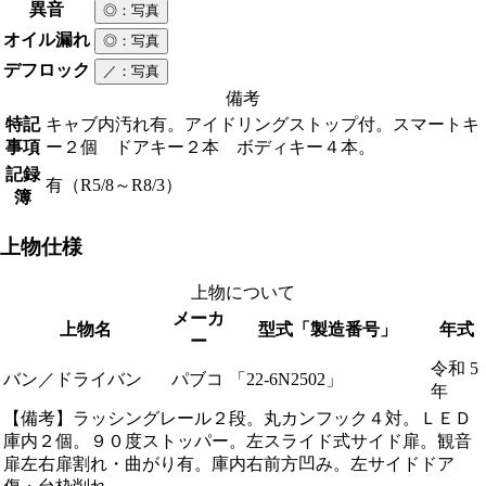
異音
◎
：写真
オイル漏れ
◎
：写真
デフロック
／
：写真
備考
特記
キャブ内汚れ有。アイドリングストップ付。スマートキ
事項
ー２個 ドアキー２本 ボディキー４本。
記録
有（R5/8～R8/3）
簿
上物仕様
上物について
メーカ
上物名
型式「製造番号」
年式
ー
令和 5
バン／ドライバン
パブコ
「22-6N2502」
年
【備考】ラッシングレール２段。丸カンフック４対。ＬＥＤ
庫内２個。９０度ストッパー。左スライド式サイド扉。観音
扉左右扉割れ・曲がり有。庫内右前方凹み。左サイドドア