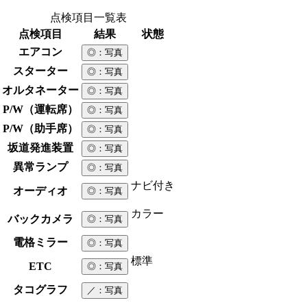
点検項目一覧表
点検項目
結果
状態
エアコン
◎
：写真
スターター
◎
：写真
オルタネーター
◎
：写真
P/W（運転席）
◎
：写真
P/W（助手席）
◎
：写真
坂道発進装置
◎
：写真
異常ランプ
◎
：写真
ナビ付き
オーディオ
◎
：写真
カラー
バックカメラ
◎
：写真
電格ミラー
◎
：写真
標準
ETC
◎
：写真
タコグラフ
／
：写真