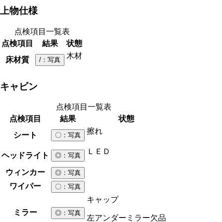
上物仕様
点検項目一覧表
点検項目
結果
状態
木材
床材質
/
：写真
キャビン
点検項目一覧表
点検項目
結果
状態
擦れ
シート
〇
：写真
ＬＥＤ
ヘッドライト
◎
：写真
ウィンカー
◎
：写真
ワイパー
〇
：写真
キャップ
ミラー
◎
：写真
左アンダーミラー欠品