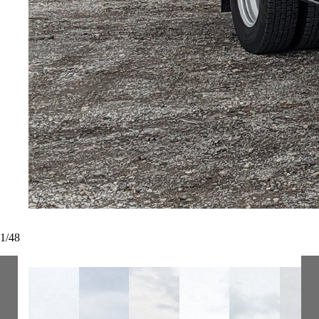
1
/
48