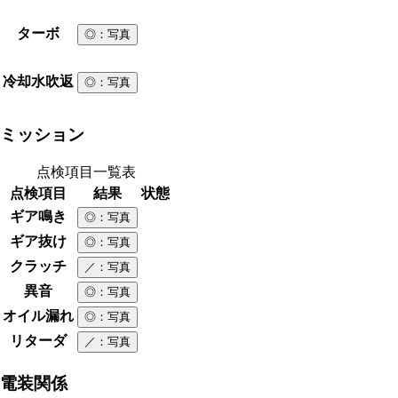
ターボ
◎
：写真
冷却水吹返
◎
：写真
ミッション
点検項目一覧表
点検項目
結果
状態
ギア鳴き
◎
：写真
ギア抜け
◎
：写真
クラッチ
／
：写真
異音
◎
：写真
オイル漏れ
◎
：写真
リターダ
／
：写真
電装関係