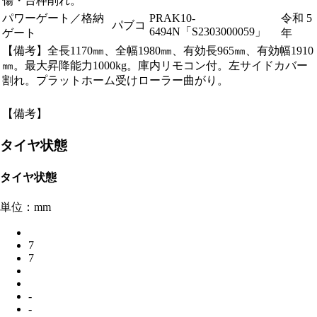
傷・台枠削れ。
パワーゲート／格納
PRAK10-
令和 5
パブコ
6494N「S2303000059」
ゲート
年
【備考】全長1170㎜、全幅1980㎜、有効長965㎜、有効幅1910
㎜。最大昇降能力1000kg。庫内リモコン付。左サイドカバー
割れ。プラットホーム受けローラー曲がり。
【備考】
タイヤ状態
タイヤ状態
単位：mm
7
7
-
-