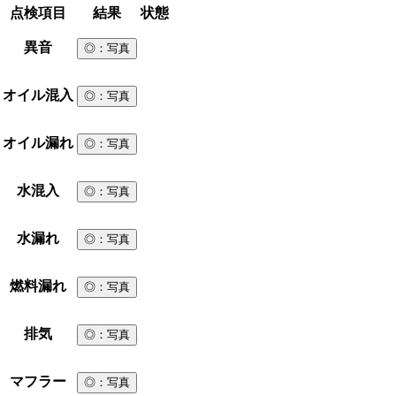
点検項目
結果
状態
異音
◎
：写真
オイル混入
◎
：写真
オイル漏れ
◎
：写真
水混入
◎
：写真
水漏れ
◎
：写真
燃料漏れ
◎
：写真
排気
◎
：写真
マフラー
◎
：写真