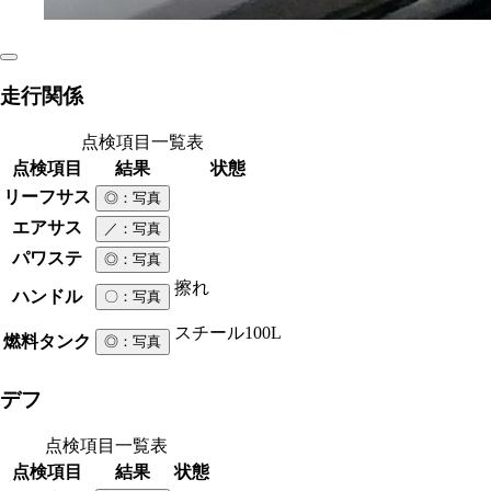
走行関係
点検項目一覧表
点検項目
結果
状態
リーフサス
◎
：写真
エアサス
／
：写真
パワステ
◎
：写真
擦れ
ハンドル
〇
：写真
スチール
100L
燃料タンク
◎
：写真
デフ
点検項目一覧表
点検項目
結果
状態