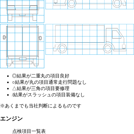
◎
結果が二重丸の項目
良好
○
結果が丸の項目
通常走行問題なし
△
結果が三角の項目
要修理
/
結果がスラッシュの項目
装備なし
※あくまでも当社判断によるものです
エンジン
点検項目一覧表