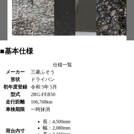
■基本仕様
仕様一覧
メーカー
三菱ふそう
形状
ドライバン
初年度登録
令和 5年 5月
型式
2RG-FEB50
走行距離
106,768km
車検期限
一時抹消
長：
4,500mm
幅：
2,080mm
荷台内寸