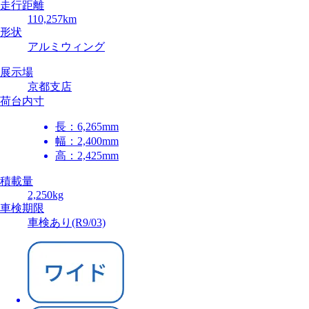
走行距離
110,257km
形状
アルミウィング
展示場
京都支店
荷台内寸
長：
6,265mm
幅：
2,400mm
高：
2,425mm
積載量
2,250kg
車検期限
車検あり(R9/03)