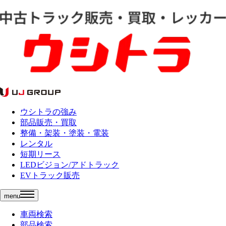
ウシトラの強み
部品販売・買取
整備・架装・塗装・電装
レンタル
短期リース
LEDビジョン/アドトラック
EVトラック販売
menu
車両検索
部品検索