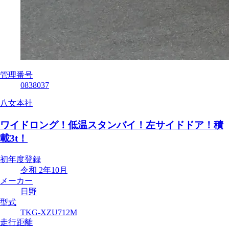
管理番号
0838037
八女本社
ワイドロング！低温スタンバイ！左サイドドア！積
載3t！
初年度登録
令和 2年10月
メーカー
日野
型式
TKG-XZU712M
走行距離