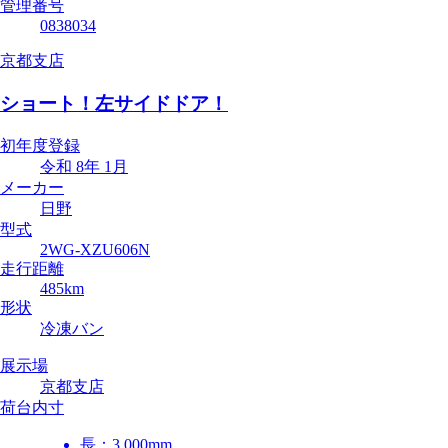
管理番号
0838034
京都支店
ショート！左サイドドア！
初年度登録
令和 8年 1月
メーカー
日野
型式
2WG-XZU606N
走行距離
485km
形状
冷凍バン
展示場
京都支店
荷台内寸
長：
3,000mm