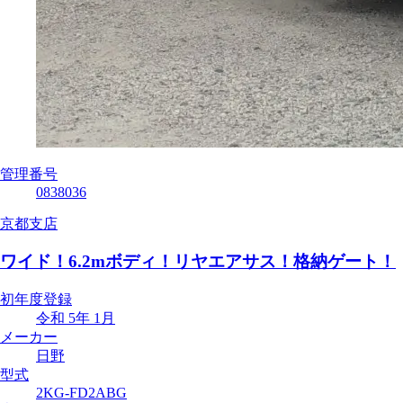
管理番号
0838036
京都支店
ワイド！6.2mボディ！リヤエアサス！格納ゲート！
初年度登録
令和 5年 1月
メーカー
日野
型式
2KG-FD2ABG