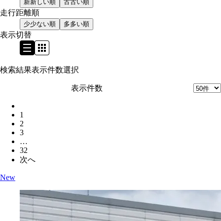
新
新しい順
古
古い順
走行距離順
少
少ない順
多
多い順
表示切替
検索結果表示件数選択
表示件数
1
2
3
…
32
次へ
New