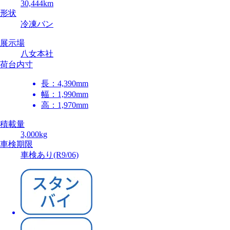
30,444km
形状
冷凍バン
展示場
八女本社
荷台内寸
長：
4,390mm
幅：
1,990mm
高：
1,970mm
積載量
3,000kg
車検期限
車検あり(R9/06)