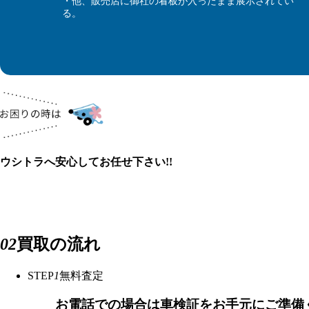
・他、販売店に御社の看板が入ったまま展示されてい
る。
ウシトラへ安心してお任せ下さい!!
02
買取の流れ
STEP
1
無料査定
お電話での場合は車検証をお手元にご準備