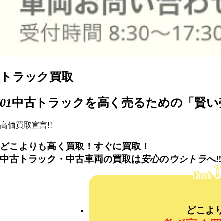
トラック買取
01
中古トラックを高く売るための「賢い
高価買取宣言!!
どこよりも
高く買取！すぐに買取！
中古トラック・中古車両の買取は
安心
の
ウシトラ
へ‼
0
Check
どこよ