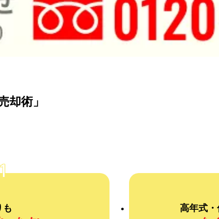
売却術」
1
りも
高年式・