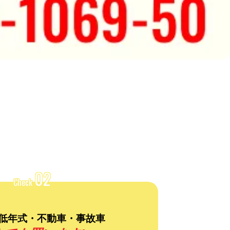
02
Check
低年式・不動車・事故車