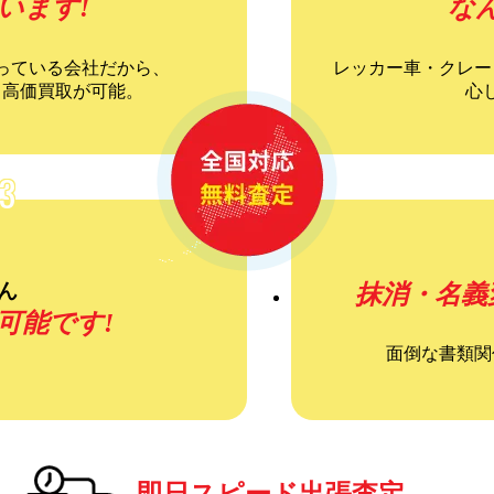
います!
な
っている会社だから、
レッカー車・クレー
ら高価買取が可能。
心
3
ん
抹消・名義
可能です!
面倒な書類関
即日スピード出張査定