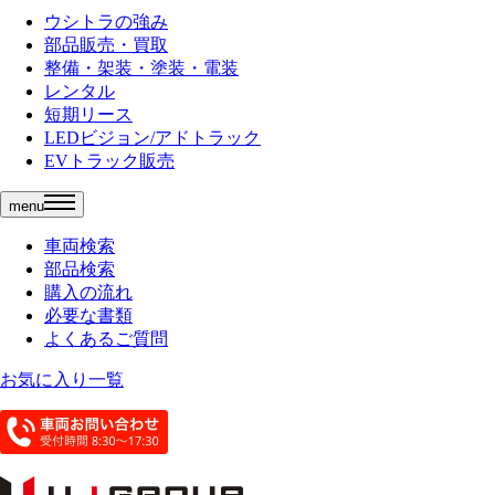
ウシトラの強み
部品販売・買取
整備・架装・塗装・電装
レンタル
短期リース
LEDビジョン/アドトラック
EVトラック販売
menu
車両検索
部品検索
購入の流れ
必要な書類
よくあるご質問
お気に入り一覧