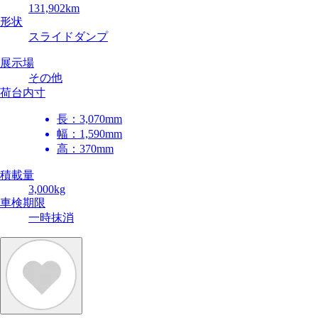
131,902km
形状
スライドダンプ
展示場
その他
荷台内寸
長：
3,070mm
幅：
1,590mm
高：
370mm
積載量
3,000kg
車検期限
一時抹消