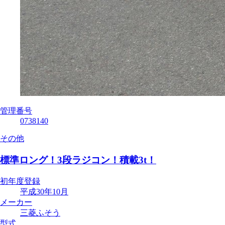
管理番号
0738140
その他
標準ロング！3段ラジコン！積載3t！
初年度登録
平成30年10月
メーカー
三菱ふそう
型式