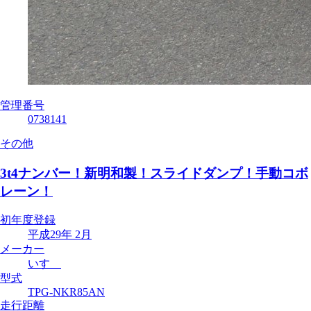
管理番号
0738141
その他
3t4ナンバー！新明和製！スライドダンプ！手動コボ
レーン！
初年度登録
平成29年 2月
メーカー
いすゞ
型式
TPG-NKR85AN
走行距離