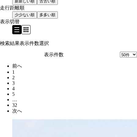
新
新しい順
古
古い順
走行距離順
少
少ない順
多
多い順
表示切替
検索結果表示件数選択
表示件数
前へ
1
2
3
4
5
…
32
次へ