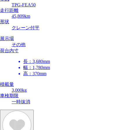
TPG-FEA50
走行距離
45,809km
形状
クレーン付平
展示場
その他
荷台内寸
長：
3,680mm
幅：
1,780mm
高：
370mm
積載量
3,000kg
車検期限
一時抹消