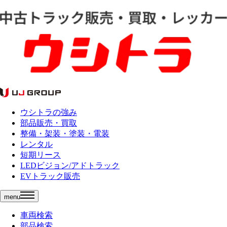
ウシトラの強み
部品販売・買取
整備・架装・塗装・電装
レンタル
短期リース
LEDビジョン/アドトラック
EVトラック販売
menu
車両検索
部品検索