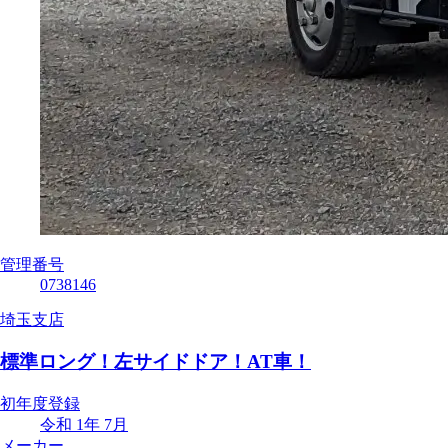
管理番号
0738146
埼玉支店
標準ロング！左サイドドア！AT車！
初年度登録
令和 1年 7月
メーカー