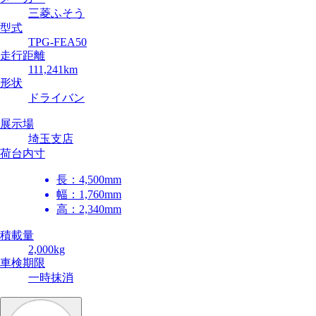
三菱ふそう
型式
TPG-FEA50
走行距離
111,241km
形状
ドライバン
展示場
埼玉支店
荷台内寸
長：
4,500mm
幅：
1,760mm
高：
2,340mm
積載量
2,000kg
車検期限
一時抹消