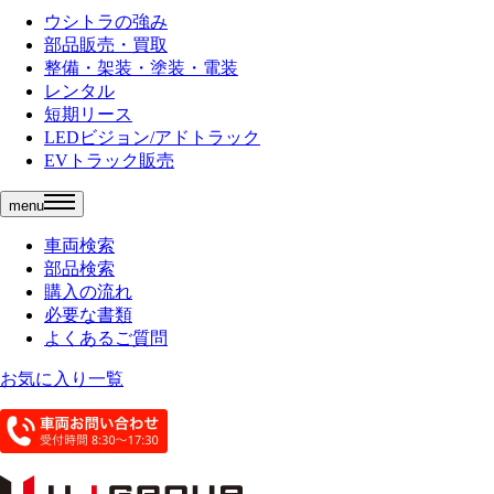
ウシトラの強み
部品販売・買取
整備・架装・塗装・電装
レンタル
短期リース
LEDビジョン/アドトラック
EVトラック販売
menu
車両検索
部品検索
購入の流れ
必要な書類
よくあるご質問
お気に入り一覧