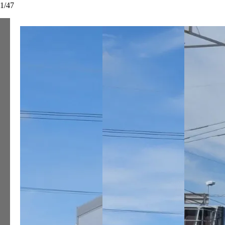
1
/
47