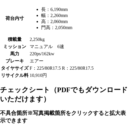
長：
6,190mm
幅：
2,260mm
荷台内寸
高：
2,060mm
門高：
2,050mm
積載量
2,250kg
ミッション
マニュアル 6速
馬力
220ps/162kw
ブレーキ
エアー
タイヤサイズ
F：225/80R17.5 R：225/80R17.5
リサイクル料
10,910円
チェックシート
（PDFでもダウンロード
いただけます）
不具合箇所
※写真掲載箇所をクリックすると拡大表
示できます