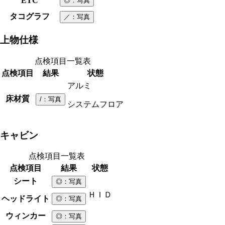
ETC
◎
：写真
タコグラフ
／
：写真
上物仕様
点検項目一覧表
点検項目
結果
状態
アルミ
床材質
/
：写真
システムフロア
キャビン
点検項目一覧表
点検項目
結果
状態
シート
◎
：写真
ＨＩＤ
ヘッドライト
◎
：写真
ウィンカー
◎
：写真