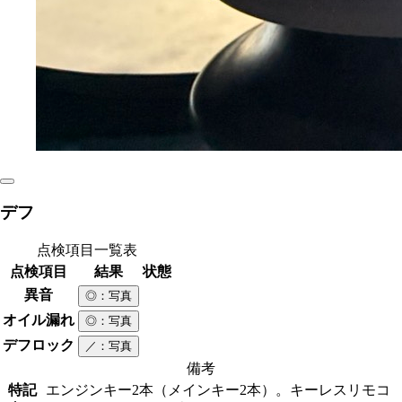
デフ
点検項目一覧表
点検項目
結果
状態
異音
◎
：写真
オイル漏れ
◎
：写真
デフロック
／
：写真
備考
特記
エンジンキー2本（メインキー2本）。キーレスリモコ