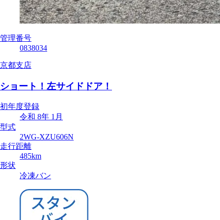
管理番号
0838034
京都支店
ショート！左サイドドア！
初年度登録
令和 8年 1月
型式
2WG-XZU606N
走行距離
485km
形状
冷凍バン