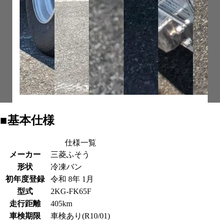
■基本仕様
仕様一覧
メーカー
三菱ふそう
形状
冷凍バン
初年度登録
令和 8年 1月
型式
2KG-FK65F
走行距離
405km
車検期限
車検あり(R10/01)