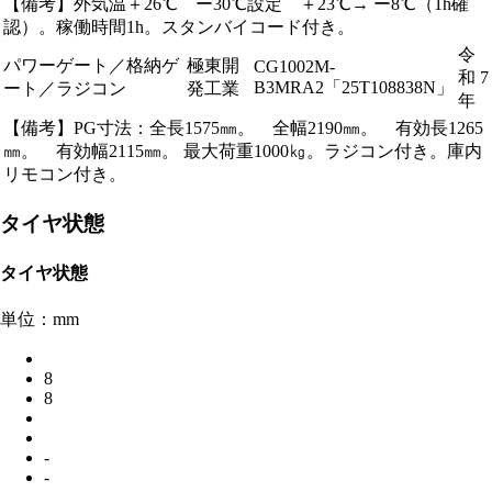
【備考】外気温＋26℃ ー30℃設定 ＋23℃→ ー8℃（1h確
認）。稼働時間1h。スタンバイコード付き。
令
パワーゲート／格納ゲ
極東開
CG1002M-
和 7
B3MRA2「25T108838N」
ート／ラジコン
発工業
年
【備考】PG寸法：全長1575㎜。 全幅2190㎜。 有効長1265
㎜。 有効幅2115㎜。 最大荷重1000㎏。ラジコン付き。庫内
リモコン付き。
タイヤ状態
タイヤ状態
単位：mm
8
8
-
-