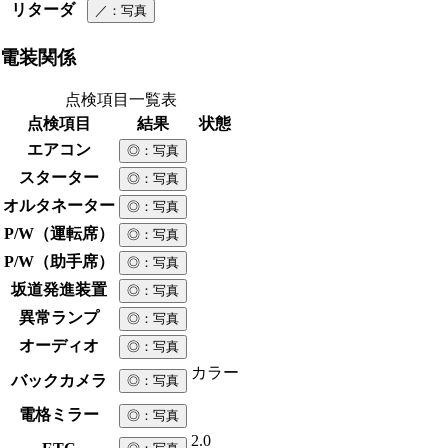
リターダ
／
：写真
電装関係
点検項目一覧表
点検項目
結果
状態
エアコン
◎
：写真
スターター
◎
：写真
オルタネーター
◎
：写真
P/W（運転席）
◎
：写真
P/W（助手席）
◎
：写真
坂道発進装置
◎
：写真
異常ランプ
◎
：写真
オーディオ
◎
：写真
カラー
バックカメラ
◎
：写真
電格ミラー
◎
：写真
2.0