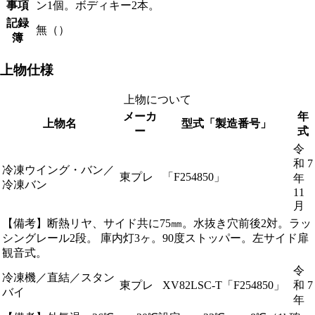
事項
ン1個。ボディキー2本。
記録
無（）
簿
上物仕様
上物について
メーカ
年
上物名
型式「製造番号」
ー
式
令
和 7
冷凍ウイング・バン／
東プレ
「F254850」
年
冷凍バン
11
月
【備考】断熱リヤ、サイド共に75㎜。水抜き穴前後2対。ラッ
シングレール2段。 庫内灯3ヶ。90度ストッパー。左サイド扉
観音式。
令
冷凍機／直結／スタン
東プレ
XV82LSC-T「F254850」
和 7
バイ
年