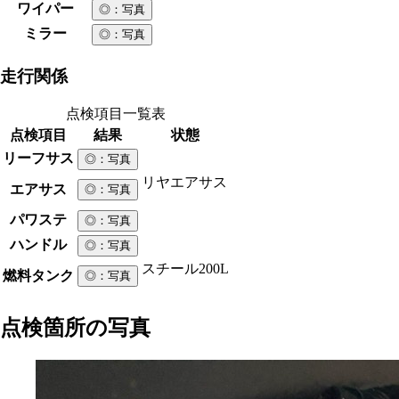
ワイパー
◎
：写真
ミラー
◎
：写真
走行関係
点検項目一覧表
点検項目
結果
状態
リーフサス
◎
：写真
リヤエアサス
エアサス
◎
：写真
パワステ
◎
：写真
ハンドル
◎
：写真
スチール
200L
燃料タンク
◎
：写真
点検箇所の写真