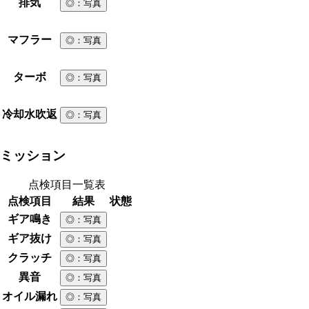
排気
◎
：写真
マフラー
◎
：写真
ターボ
◎
：写真
冷却水吹返
◎
：写真
ミッション
点検項目一覧表
点検項目
結果
状態
ギア鳴き
◎
：写真
ギア抜け
◎
：写真
クラッチ
◎
：写真
異音
◎
：写真
オイル漏れ
◎
：写真