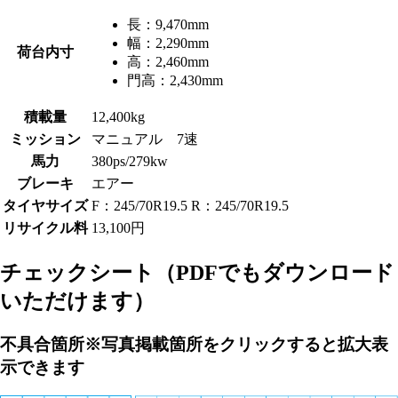
長：
9,470mm
幅：
2,290mm
荷台内寸
高：
2,460mm
門高：
2,430mm
積載量
12,400kg
ミッション
マニュアル 7速
馬力
380ps/279kw
ブレーキ
エアー
タイヤサイズ
F：245/70R19.5 R：245/70R19.5
リサイクル料
13,100円
チェックシート
（PDFでもダウンロード
いただけます）
不具合箇所
※写真掲載箇所をクリックすると拡大表
示できます