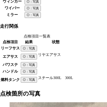
ウィンカー
◎
：写真
ワイパー
◎
：写真
ミラー
◎
：写真
走行関係
点検項目一覧表
点検項目
結果
状態
リーフサス
◎
：写真
リヤエアサス
エアサス
◎
：写真
パワステ
◎
：写真
ハンドル
◎
：写真
スチール
300L 300L
燃料タンク
◎
：写真
点検箇所の写真