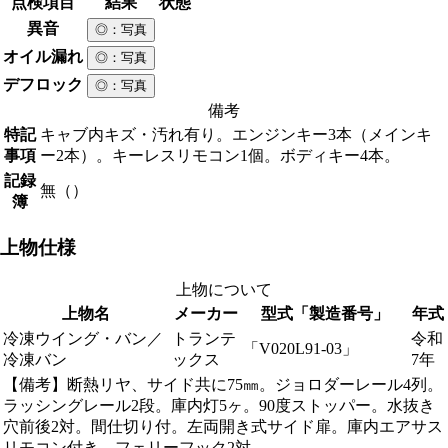
点検項目
結果
状態
異音
◎
：写真
オイル漏れ
◎
：写真
デフロック
◎
：写真
備考
特記
キャブ内キズ・汚れ有り。エンジンキー3本（メインキ
事項
ー2本）。キーレスリモコン1個。ボディキー4本。
記録
無（）
簿
上物仕様
上物について
上物名
メーカー
型式「製造番号」
年式
冷凍ウイング・バン／
トランテ
令和
「V020L91-03」
冷凍バン
ックス
7年
【備考】断熱リヤ、サイド共に75㎜。ジョロダーレール4列。
ラッシングレール2段。庫内灯5ヶ。90度ストッパー。水抜き
穴前後2対。間仕切り付。左両開き式サイド扉。庫内エアサス
リモコン付き。フェリーフック2対。