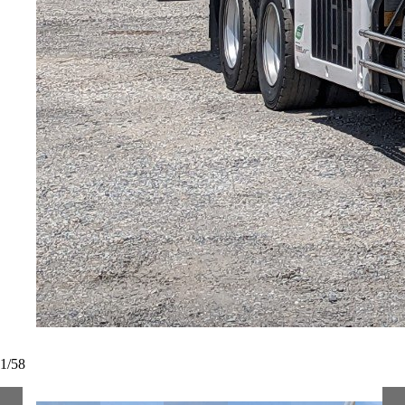
1
/
58