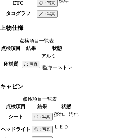
標準
ETC
◎
：写真
タコグラフ
／
：写真
上物仕様
点検項目一覧表
点検項目
結果
状態
アルミ
床材質
/
：写真
I型キーストン
キャビン
点検項目一覧表
点検項目
結果
状態
擦れ、汚れ
シート
〇
：写真
ＬＥＤ
ヘッドライト
◎
：写真