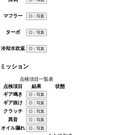
マフラー
◎
：写真
ターボ
◎
：写真
冷却水吹返
◎
：写真
ミッション
点検項目一覧表
点検項目
結果
状態
ギア鳴き
◎
：写真
ギア抜け
◎
：写真
クラッチ
◎
：写真
異音
◎
：写真
オイル漏れ
◎
：写真