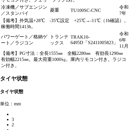
冷凍機／サブエンジン
令和
菱重
TU100SC-CNC
／スタンバイ
7年
【備考】外気温+28℃ -35℃設定 +25℃→-11℃（1h確認）。
稼働時間1413h。
令和
パワーゲート／格納ゲ
トランテ
TRAK10-
6年
6495D「S2411005823」
ート／ラジコン
ックス
11月
【備考】PG寸法：全長1555㎜ 全幅2280㎜ 有効長1290㎜
有効幅2215㎜。最大荷重1000㎏。庫内リモコン付き。ラジコ
ン付き。
タイヤ状態
タイヤ状態
単位：mm
3
2