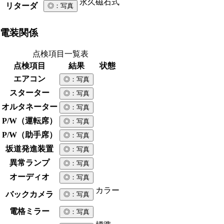
永久磁石式
リターダ
◎
：写真
電装関係
点検項目一覧表
点検項目
結果
状態
エアコン
◎
：写真
スターター
◎
：写真
オルタネーター
◎
：写真
P/W（運転席）
◎
：写真
P/W（助手席）
◎
：写真
坂道発進装置
◎
：写真
異常ランプ
◎
：写真
オーディオ
◎
：写真
カラー
バックカメラ
◎
：写真
電格ミラー
◎
：写真