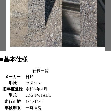
■基本仕様
仕様一覧
メーカー
日野
形状
冷凍バン
初年度登録
令和 7年 4月
型式
2DG-FW1AHC
走行距離
135,314km
車検期限
一時抹消