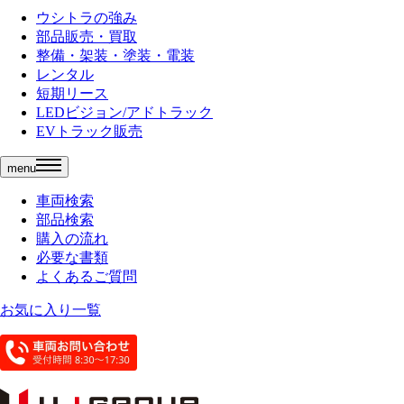
ウシトラの強み
部品販売・買取
整備・架装・塗装・電装
レンタル
短期リース
LEDビジョン/アドトラック
EVトラック販売
menu
車両検索
部品検索
購入の流れ
必要な書類
よくあるご質問
お気に入り一覧