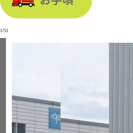
1
/
51