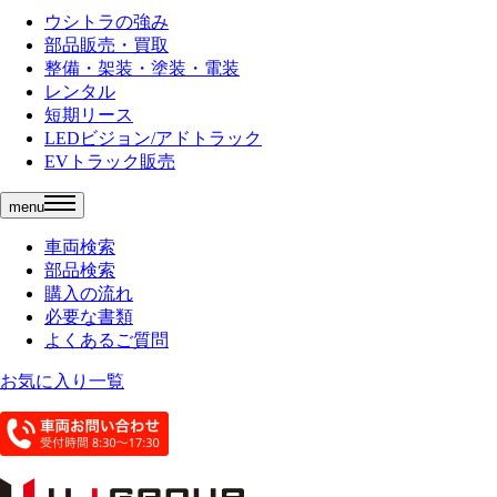
ウシトラの強み
部品販売・買取
整備・架装・塗装・電装
レンタル
短期リース
LEDビジョン/アドトラック
EVトラック販売
menu
車両検索
部品検索
購入の流れ
必要な書類
よくあるご質問
お気に入り一覧