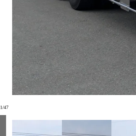
1
/
47