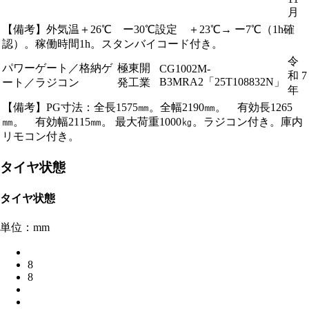
月
【備考】外気温＋26℃ ー30℃設定 ＋23℃→ ー7℃（1h確
認）。稼働時間1h。スタンバイコード付き。
令
パワーゲート／格納ゲ
極東開
CG1002M-
和 7
B3MRA2「25T108832N」
ート／ラジコン
発工業
年
【備考】PG寸法：全長1575㎜。全幅2190㎜。 有効長1265
㎜。 有効幅2115㎜。 最大荷重1000㎏。ラジコン付き。庫内
リモコン付き。
タイヤ状態
タイヤ状態
単位：mm
8
8