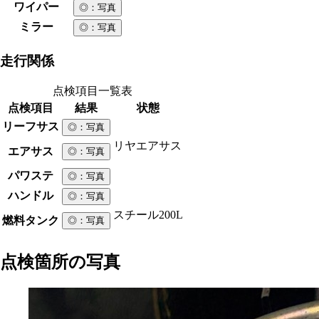
ワイパー
◎
：写真
ミラー
◎
：写真
走行関係
点検項目一覧表
点検項目
結果
状態
リーフサス
◎
：写真
リヤエアサス
エアサス
◎
：写真
パワステ
◎
：写真
ハンドル
◎
：写真
スチール
200L
燃料タンク
◎
：写真
点検箇所の写真