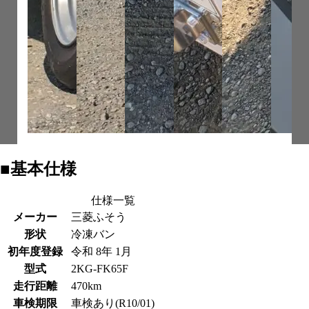
■基本仕様
仕様一覧
メーカー
三菱ふそう
形状
冷凍バン
初年度登録
令和 8年 1月
型式
2KG-FK65F
走行距離
470km
車検期限
車検あり(R10/01)