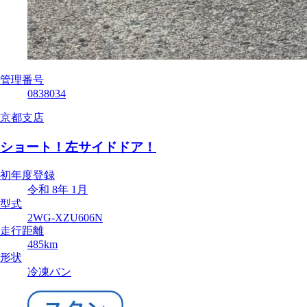
管理番号
0838034
京都支店
ショート！左サイドドア！
初年度登録
令和 8年 1月
型式
2WG-XZU606N
走行距離
485km
形状
冷凍バン