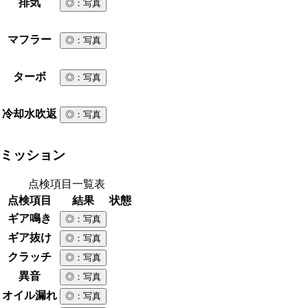
排気
◎
：写真
マフラー
◎
：写真
ターボ
◎
：写真
冷却水吹返
◎
：写真
ミッション
点検項目一覧表
点検項目
結果
状態
ギア鳴き
◎
：写真
ギア抜け
◎
：写真
クラッチ
◎
：写真
異音
◎
：写真
オイル漏れ
◎
：写真