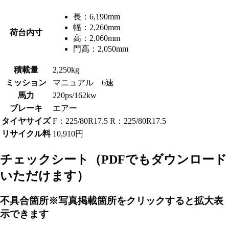
長：
6,190mm
幅：
2,260mm
荷台内寸
高：
2,060mm
門高：
2,050mm
積載量
2,250kg
ミッション
マニュアル 6速
馬力
220ps/162kw
ブレーキ
エアー
タイヤサイズ
F：225/80R17.5 R：225/80R17.5
リサイクル料
10,910円
チェックシート
（PDFでもダウンロード
いただけます）
不具合箇所
※写真掲載箇所をクリックすると拡大表
示できます