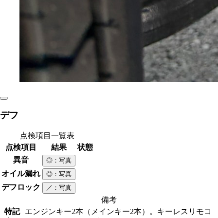
デフ
点検項目一覧表
点検項目
結果
状態
異音
◎
：写真
オイル漏れ
◎
：写真
デフロック
／
：写真
備考
特記
エンジンキー2本（メインキー2本）。キーレスリモコ