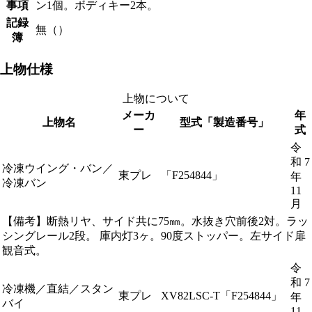
事項
ン1個。ボディキー2本。
記録
無（）
簿
上物仕様
上物について
メーカ
年
上物名
型式「製造番号」
ー
式
令
和 7
冷凍ウイング・バン／
東プレ
「F254844」
年
冷凍バン
11
月
【備考】断熱リヤ、サイド共に75㎜。水抜き穴前後2対。ラッ
シングレール2段。 庫内灯3ヶ。90度ストッパー。左サイド扉
観音式。
令
和 7
冷凍機／直結／スタン
東プレ
XV82LSC-T「F254844」
年
バイ
11