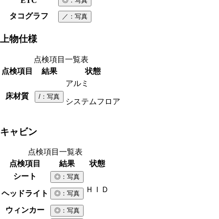
ETC
◎
：写真
タコグラフ
／
：写真
上物仕様
点検項目一覧表
点検項目
結果
状態
アルミ
床材質
/
：写真
システムフロア
キャビン
点検項目一覧表
点検項目
結果
状態
シート
◎
：写真
ＨＩＤ
ヘッドライト
◎
：写真
ウィンカー
◎
：写真