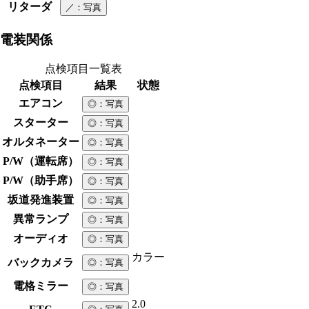
リターダ
／
：写真
電装関係
点検項目一覧表
点検項目
結果
状態
エアコン
◎
：写真
スターター
◎
：写真
オルタネーター
◎
：写真
P/W（運転席）
◎
：写真
P/W（助手席）
◎
：写真
坂道発進装置
◎
：写真
異常ランプ
◎
：写真
オーディオ
◎
：写真
カラー
バックカメラ
◎
：写真
電格ミラー
◎
：写真
2.0