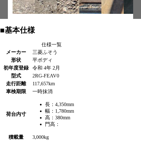
■基本仕様
仕様一覧
メーカー
三菱ふそう
形状
平ボディ
初年度登録
令和 4年 2月
型式
2RG-FEAV0
走行距離
117,657km
車検期限
一時抹消
長：
4,350mm
幅：
1,780mm
荷台内寸
高：
380mm
門高：
積載量
3,000kg