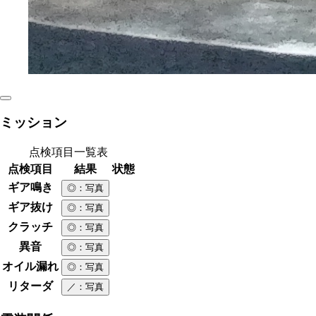
ミッション
点検項目一覧表
点検項目
結果
状態
ギア鳴き
◎
：写真
ギア抜け
◎
：写真
クラッチ
◎
：写真
異音
◎
：写真
オイル漏れ
◎
：写真
リターダ
／
：写真