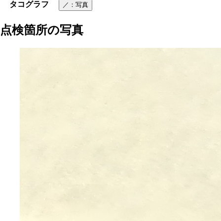
タコグラフ
／
：写真
点検箇所の写真