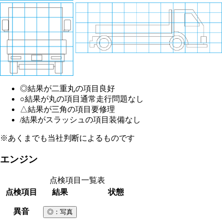
◎
結果が二重丸の項目
良好
○
結果が丸の項目
通常走行問題なし
△
結果が三角の項目
要修理
/
結果がスラッシュの項目
装備なし
※あくまでも当社判断によるものです
エンジン
点検項目一覧表
点検項目
結果
状態
異音
◎
：写真