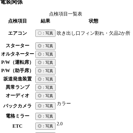
電装関係
点検項目一覧表
点検項目
結果
状態
エアコン
吹き出し口フィン割れ・欠品2か所
〇
：写真
スターター
◎
：写真
オルタネーター
◎
：写真
P/W（運転席）
◎
：写真
P/W（助手席）
◎
：写真
坂道発進装置
◎
：写真
異常ランプ
◎
：写真
オーディオ
◎
：写真
カラー
バックカメラ
◎
：写真
電格ミラー
◎
：写真
2.0
ETC
◎
：写真