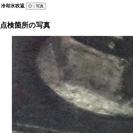
冷却水吹返
◎
：写真
点検箇所の写真