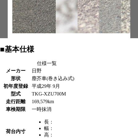
■基本仕様
仕様一覧
メーカー
日野
形状
塵芥車(巻き込み式)
初年度登録
平成29年 9月
型式
TKG-XZU700M
走行距離
169,579km
車検期限
一時抹消
長：
幅：
荷台内寸
高：