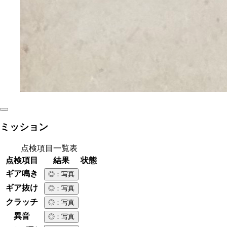
ミッション
点検項目一覧表
点検項目
結果
状態
ギア鳴き
◎
：写真
ギア抜け
◎
：写真
クラッチ
◎
：写真
異音
◎
：写真