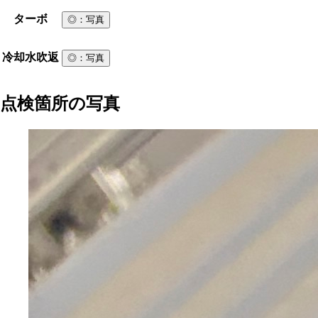
ターボ
◎
：写真
冷却水吹返
◎
：写真
点検箇所の写真