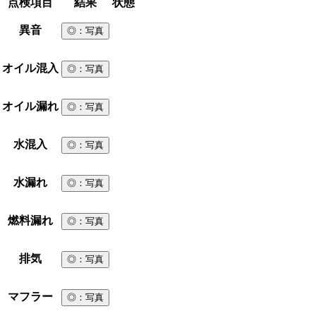
点検項目
結果
状態
異音
◎
：写真
オイル混入
◎
：写真
オイル漏れ
◎
：写真
水混入
◎
：写真
水漏れ
◎
：写真
燃料漏れ
◎
：写真
排気
◎
：写真
マフラー
◎
：写真