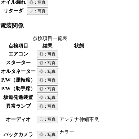
オイル漏れ
◎
：写真
リターダ
／
：写真
電装関係
点検項目一覧表
点検項目
結果
状態
エアコン
◎
：写真
スターター
◎
：写真
オルタネーター
◎
：写真
P/W（運転席）
◎
：写真
P/W（助手席）
◎
：写真
坂道発進装置
◎
：写真
異常ランプ
◎
：写真
オーディオ
アンテナ伸縮不良
〇
：写真
カラー
バックカメラ
◎
：写真