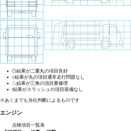
◎
結果が二重丸の項目
良好
○
結果が丸の項目
通常走行問題なし
△
結果が三角の項目
要修理
/
結果がスラッシュの項目
装備なし
※あくまでも当社判断によるものです
エンジン
点検項目一覧表