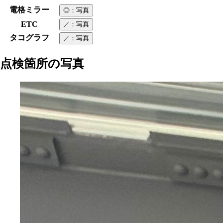
電格ミラー
◎
：写真
ETC
／
：写真
タコグラフ
／
：写真
点検箇所の写真