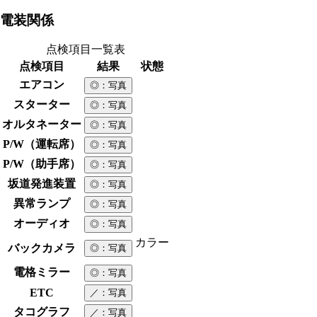
電装関係
点検項目一覧表
点検項目
結果
状態
エアコン
◎
：写真
スターター
◎
：写真
オルタネーター
◎
：写真
P/W（運転席）
◎
：写真
P/W（助手席）
◎
：写真
坂道発進装置
◎
：写真
異常ランプ
◎
：写真
オーディオ
◎
：写真
カラー
バックカメラ
◎
：写真
電格ミラー
◎
：写真
ETC
／
：写真
タコグラフ
／
：写真