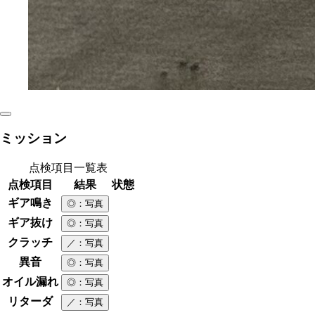
ミッション
点検項目一覧表
点検項目
結果
状態
ギア鳴き
◎
：写真
ギア抜け
◎
：写真
クラッチ
／
：写真
異音
◎
：写真
オイル漏れ
◎
：写真
リターダ
／
：写真