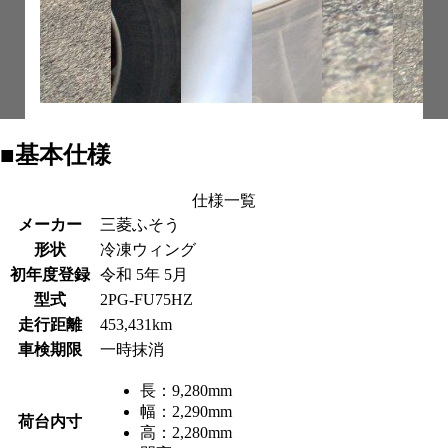
■基本仕様
仕様一覧
メーカー
三菱ふそう
形状
冷凍ウィング
初年度登録
令和 5年 5月
型式
2PG-FU75HZ
走行距離
453,431km
車検期限
一時抹消
長：
9,280mm
幅：
2,290mm
荷台内寸
高：
2,280mm