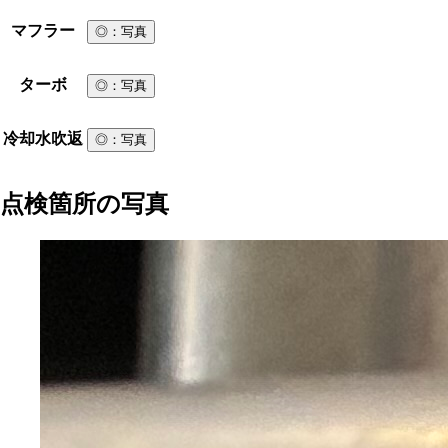
マフラー
◎
：写真
ターボ
◎
：写真
冷却水吹返
◎
：写真
点検箇所の写真