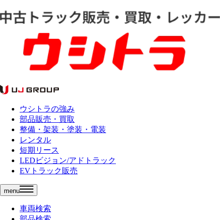
ウシトラの強み
部品販売・買取
整備・架装・塗装・電装
レンタル
短期リース
LEDビジョン/アドトラック
EVトラック販売
menu
車両検索
部品検索