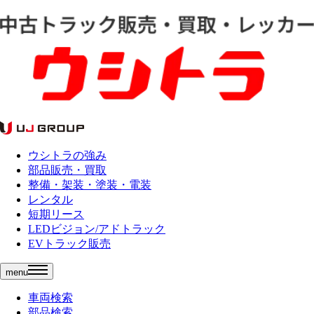
ウシトラの強み
部品販売・買取
整備・架装・塗装・電装
レンタル
短期リース
LEDビジョン/アドトラック
EVトラック販売
menu
車両検索
部品検索