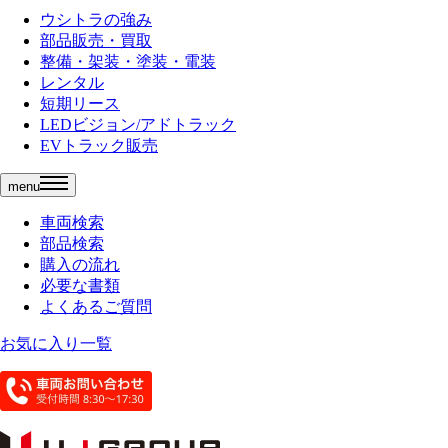
ウシトラの強み
部品販売・買取
整備・架装・塗装・電装
レンタル
短期リース
LEDビジョン/アドトラック
EVトラック販売
menu
車両検索
部品検索
購入の流れ
必要な書類
よくあるご質問
お気に入り一覧