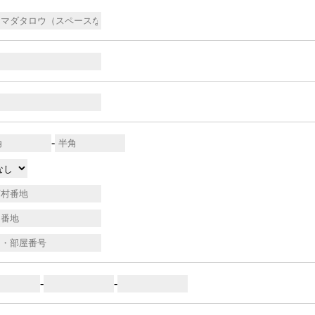
-
-
-