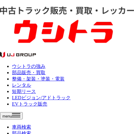
ウシトラの強み
部品販売・買取
整備・架装・塗装・電装
レンタル
短期リース
LEDビジョン/アドトラック
EVトラック販売
menu
車両検索
部品検索