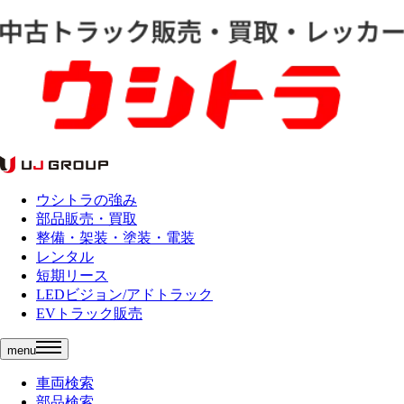
ウシトラの強み
部品販売・買取
整備・架装・塗装・電装
レンタル
短期リース
LEDビジョン/アドトラック
EVトラック販売
menu
車両検索
部品検索