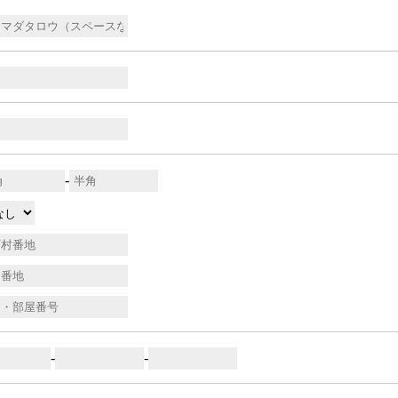
-
-
-