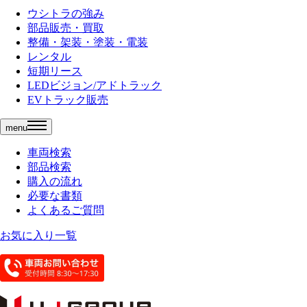
ウシトラの強み
部品販売・買取
整備・架装・塗装・電装
レンタル
短期リース
LEDビジョン/アドトラック
EVトラック販売
menu
車両検索
部品検索
購入の流れ
必要な書類
よくあるご質問
お気に入り一覧