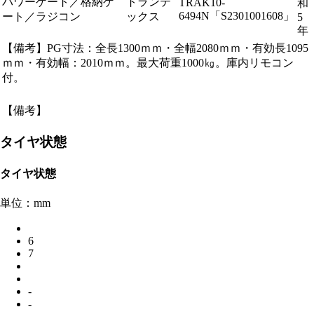
パワーゲート／格納ゲ
トランテ
TRAK10-
和
6494N「S2301001608」
ート／ラジコン
ックス
5
年
【備考】PG寸法：全長1300ｍｍ・全幅2080ｍｍ・有効長1095
ｍｍ・有効幅：2010ｍｍ。最大荷重1000㎏。庫内リモコン
付。
【備考】
タイヤ状態
タイヤ状態
単位：mm
6
7
-
-