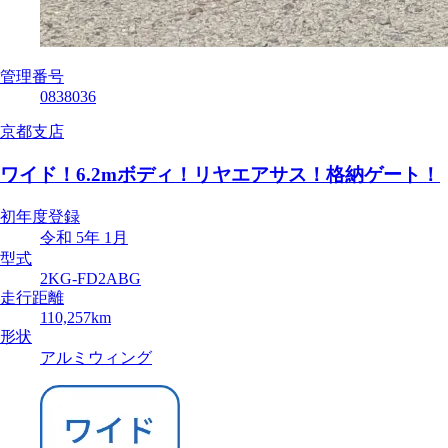
管理番号
0838036
京都支店
ワイド！6.2mボディ！リヤエアサス！格納ゲート！
初年度登録
令和 5年 1月
型式
2KG-FD2ABG
走行距離
110,257km
形状
アルミウィング