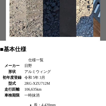
■基本仕様
仕様一覧
メーカー
日野
形状
アルミウィング
初年度登録
令和 5年 3月
型式
2RG-XZU712M
走行距離
106,635km
車検期限
一時抹消
長：
4,420mm