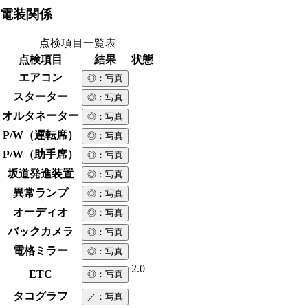
電装関係
点検項目一覧表
点検項目
結果
状態
エアコン
◎
：写真
スターター
◎
：写真
オルタネーター
◎
：写真
P/W（運転席）
◎
：写真
P/W（助手席）
◎
：写真
坂道発進装置
◎
：写真
異常ランプ
◎
：写真
オーディオ
◎
：写真
バックカメラ
◎
：写真
電格ミラー
◎
：写真
2.0
ETC
◎
：写真
タコグラフ
／
：写真