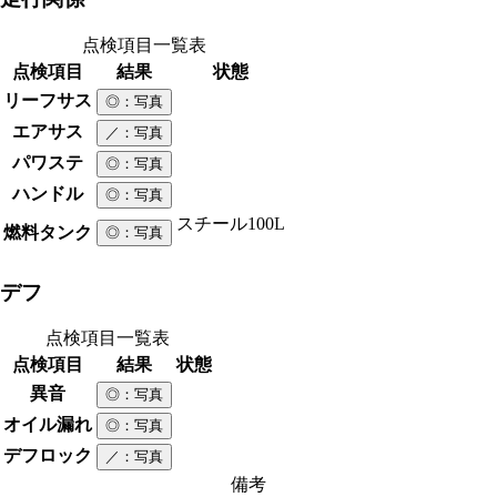
点検項目一覧表
点検項目
結果
状態
リーフサス
◎
：写真
エアサス
／
：写真
パワステ
◎
：写真
ハンドル
◎
：写真
スチール
100L
燃料タンク
◎
：写真
デフ
点検項目一覧表
点検項目
結果
状態
異音
◎
：写真
オイル漏れ
◎
：写真
デフロック
／
：写真
備考