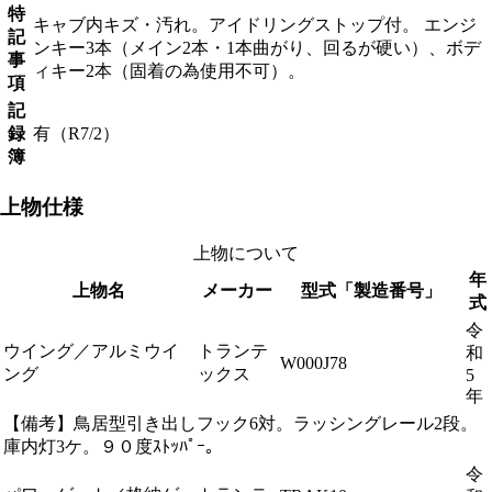
特
キャブ内キズ・汚れ。アイドリングストップ付。 エンジ
記
ンキー3本（メイン2本・1本曲がり、回るが硬い）、ボデ
事
ィキー2本（固着の為使用不可）。
項
記
録
有（R7/2）
簿
上物仕様
上物について
年
上物名
メーカー
型式「製造番号」
式
令
ウイング／アルミウイ
トランテ
和
W000J78
ング
ックス
5
年
【備考】鳥居型引き出しフック6対。ラッシングレール2段。
庫内灯3ケ。９０度ｽﾄｯﾊﾟｰ。
令