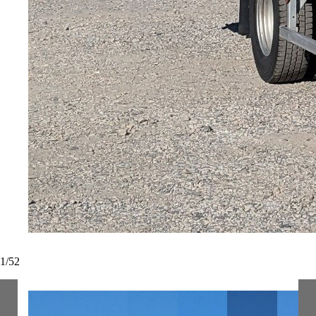
1
/
52