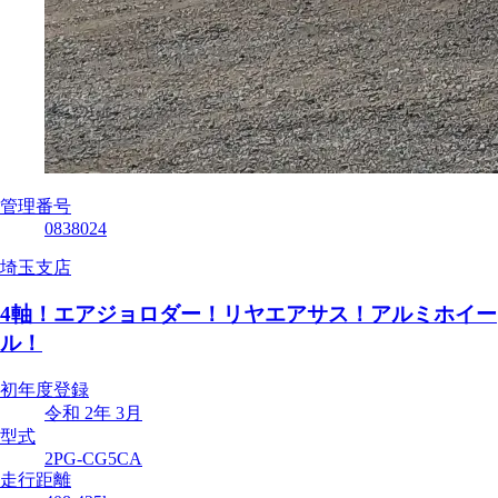
管理番号
0838024
埼玉支店
4軸！エアジョロダー！リヤエアサス！アルミホイー
ル！
初年度登録
令和 2年 3月
型式
2PG-CG5CA
走行距離