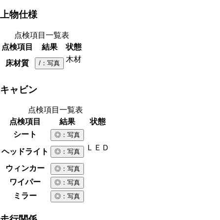
上物仕様
点検項目一覧表
点検項目
結果
状態
木材
床材質
/
：写真
キャビン
点検項目一覧表
点検項目
結果
状態
シート
◎
：写真
ＬＥＤ
ヘッドライト
◎
：写真
ウィンカー
◎
：写真
ワイパー
◎
：写真
ミラー
◎
：写真
走行関係