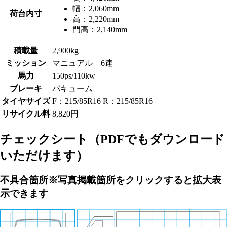
幅：
2,060mm
荷台内寸
高：
2,220mm
門高：
2,140mm
積載量
2,900kg
ミッション
マニュアル 6速
馬力
150ps/110kw
ブレーキ
バキューム
タイヤサイズ
F：215/85R16 R：215/85R16
リサイクル料
8,820円
チェックシート
（PDFでもダウンロード
いただけます）
不具合箇所
※写真掲載箇所をクリックすると拡大表
示できます