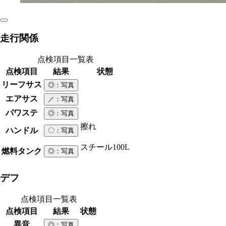
走行関係
点検項目一覧表
点検項目
結果
状態
リーフサス
◎
：写真
エアサス
／
：写真
パワステ
◎
：写真
擦れ
ハンドル
〇
：写真
スチール
100L
燃料タンク
◎
：写真
デフ
点検項目一覧表
点検項目
結果
状態
異音
◎
：写真