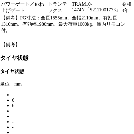
パワーゲート／跳ね
トランテ
TRAM10-
令和
1474N「S2111001773」
上げゲート
ックス
3年
【備考】PG寸法：全長1555mm、全幅2110mm、有効長
1310mm、有効幅1980mm。最大荷重1000kg。庫内リモコン
付。
【備考】
タイヤ状態
タイヤ状態
単位：mm
6
6
-
-