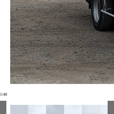
1
/
48