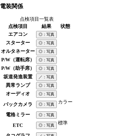
電装関係
点検項目一覧表
点検項目
結果
状態
エアコン
◎
：写真
スターター
◎
：写真
オルタネーター
◎
：写真
P/W（運転席）
◎
：写真
P/W（助手席）
◎
：写真
坂道発進装置
／
：写真
異常ランプ
◎
：写真
オーディオ
◎
：写真
カラー
バックカメラ
◎
：写真
電格ミラー
◎
：写真
標準
ETC
◎
：写真
タコグラフ
／
：写真