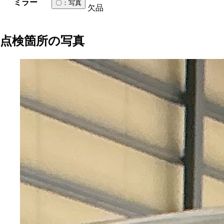
ミラー
〇
：写真
欠品
点検箇所の写真