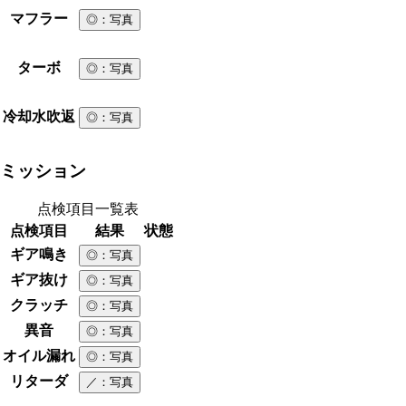
マフラー
◎
：写真
ターボ
◎
：写真
冷却水吹返
◎
：写真
ミッション
点検項目一覧表
点検項目
結果
状態
ギア鳴き
◎
：写真
ギア抜け
◎
：写真
クラッチ
◎
：写真
異音
◎
：写真
オイル漏れ
◎
：写真
リターダ
／
：写真