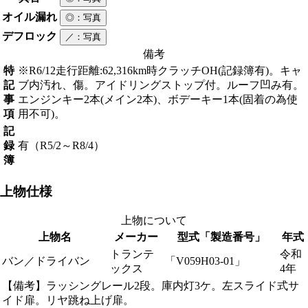
オイル漏れ
◎
：写真
デフロック
／
：写真
備考
特
※R6/12走行距離:62,316km時クラッチOH(記録簿有)。キャ
記
ブ内汚れ、傷。アイドリングストップ付。ルーフ凹み有。
事
エンジンキー2本(メイン2本)、ボデーキー1本(固着の為使
項
用不可)。
記
録
有（R5/2～R8/4）
簿
上物仕様
上物について
上物名
メーカー
型式「製造番号」
年式
トランテ
令和
バン／ドライバン
「V059H03-01」
ックス
4年
【備考】ラッシングレール2段。庫内灯3ケ。左スライド式サ
イド扉。リヤ跳ね上げ扉。