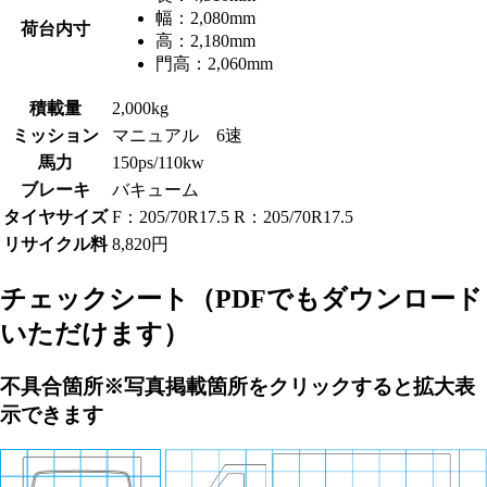
幅：
2,080mm
荷台内寸
高：
2,180mm
門高：
2,060mm
積載量
2,000kg
ミッション
マニュアル 6速
馬力
150ps/110kw
ブレーキ
バキューム
タイヤサイズ
F：205/70R17.5 R：205/70R17.5
リサイクル料
8,820円
チェックシート
（PDFでもダウンロード
いただけます）
不具合箇所
※写真掲載箇所をクリックすると拡大表
示できます