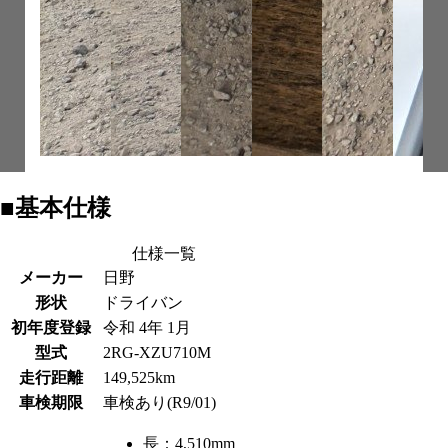
■基本仕様
仕様一覧
メーカー
日野
形状
ドライバン
初年度登録
令和 4年 1月
型式
2RG-XZU710M
走行距離
149,525km
車検期限
車検あり(R9/01)
長：
4,510mm