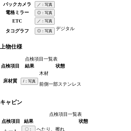
バックカメラ
／
：写真
電格ミラー
◎
：写真
ETC
／
：写真
デジタル
タコグラフ
◎
：写真
上物仕様
点検項目一覧表
点検項目
結果
状態
木材
床材質
/
：写真
前側一部ステンレス
キャビン
点検項目一覧表
点検項目
結果
状態
へたり、擦れ
〇
：