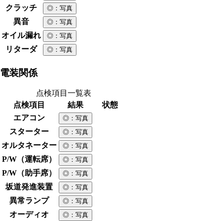
クラッチ
◎
：写真
異音
◎
：写真
オイル漏れ
◎
：写真
リターダ
◎
：写真
電装関係
点検項目一覧表
点検項目
結果
状態
エアコン
◎
：写真
スターター
◎
：写真
オルタネーター
◎
：写真
P/W（運転席）
◎
：写真
P/W（助手席）
◎
：写真
坂道発進装置
◎
：写真
異常ランプ
◎
：写真
オーディオ
◎
：写真