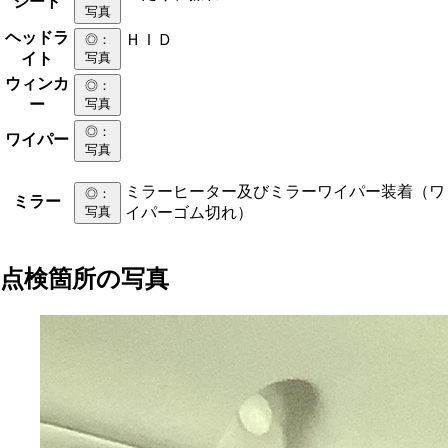
シート
写真
ヘッドラ
ＨＩＤ
◎
：
イト
写真
ウィンカ
◎
：
ー
写真
◎
：
ワイパー
写真
ミラーヒーター及びミラーワイパー装着（ワ
◎
：
ミラー
写真
イパーゴム切れ）
点検箇所の写真