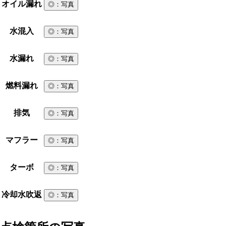
オイル漏れ
◎
：写真
水混入
◎
：写真
水漏れ
◎
：写真
燃料漏れ
◎
：写真
排気
◎
：写真
マフラー
◎
：写真
ターボ
◎
：写真
冷却水吹返
◎
：写真