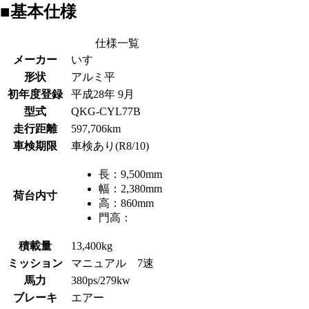
■基本仕様
仕様一覧
メーカー
いすゞ
形状
アルミ平
初年度登録
平成28年 9月
型式
QKG-CYL77B
走行距離
597,706km
車検期限
車検あり(R8/10)
長：
9,500mm
幅：
2,380mm
荷台内寸
高：
860mm
門高：
積載量
13,400kg
ミッション
マニュアル 7速
馬力
380ps/279kw
ブレーキ
エアー