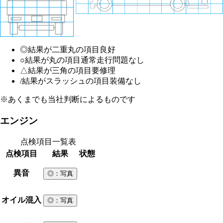
◎
結果が二重丸の項目
良好
○
結果が丸の項目
通常走行問題なし
△
結果が三角の項目
要修理
/
結果がスラッシュの項目
装備なし
※あくまでも当社判断によるものです
エンジン
点検項目一覧表
点検項目
結果
状態
異音
◎
：写真
オイル混入
◎
：写真