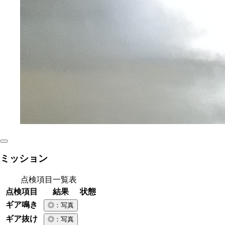
ミッション
点検項目一覧表
点検項目
結果
状態
ギア鳴き
◎
：写真
ギア抜け
◎
：写真