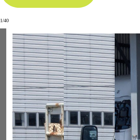
1
/
40