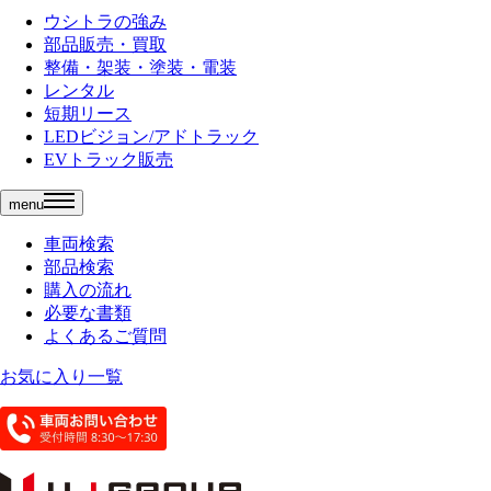
ウシトラの強み
部品販売・買取
整備・架装・塗装・電装
レンタル
短期リース
LEDビジョン/アドトラック
EVトラック販売
menu
車両検索
部品検索
購入の流れ
必要な書類
よくあるご質問
お気に入り一覧