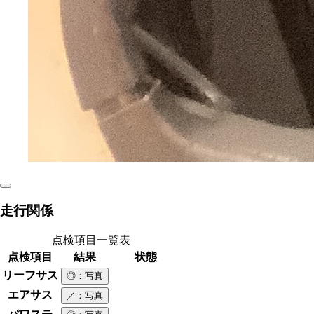
走行関係
点検項目一覧表
点検項目
結果
状態
リーフサス
◎
：写真
エアサス
／
：写真