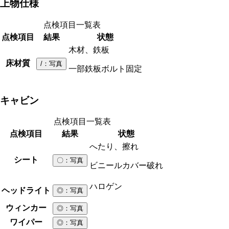
上物仕様
点検項目一覧表
点検項目
結果
状態
木材、鉄板
床材質
/
：写真
一部鉄板ボルト固定
キャビン
点検項目一覧表
点検項目
結果
状態
へたり、擦れ
シート
〇
：写真
ビニールカバー破れ
ハロゲン
ヘッドライト
◎
：写真
ウィンカー
◎
：写真
ワイパー
◎
：写真