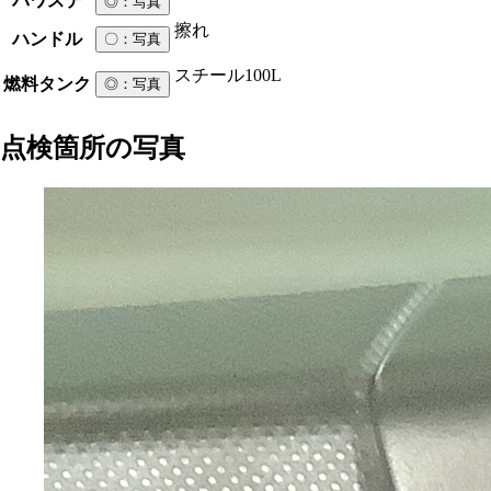
パワステ
◎
：写真
擦れ
ハンドル
〇
：写真
スチール
100L
燃料タンク
◎
：写真
点検箇所の写真