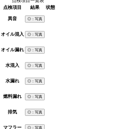
点検項目一覧表
点検項目
結果
状態
異音
◎
：写真
オイル混入
◎
：写真
オイル漏れ
◎
：写真
水混入
◎
：写真
水漏れ
◎
：写真
燃料漏れ
◎
：写真
排気
◎
：写真
マフラー
◎
：写真