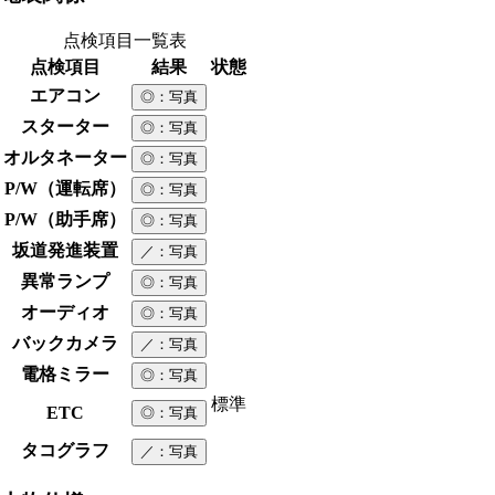
点検項目一覧表
点検項目
結果
状態
エアコン
◎
：写真
スターター
◎
：写真
オルタネーター
◎
：写真
P/W（運転席）
◎
：写真
P/W（助手席）
◎
：写真
坂道発進装置
／
：写真
異常ランプ
◎
：写真
オーディオ
◎
：写真
バックカメラ
／
：写真
電格ミラー
◎
：写真
標準
ETC
◎
：写真
タコグラフ
／
：写真