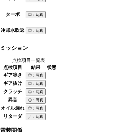
ターボ
◎
：写真
冷却水吹返
◎
：写真
ミッション
点検項目一覧表
点検項目
結果
状態
ギア鳴き
◎
：写真
ギア抜け
◎
：写真
クラッチ
◎
：写真
異音
◎
：写真
オイル漏れ
◎
：写真
リターダ
／
：写真
電装関係