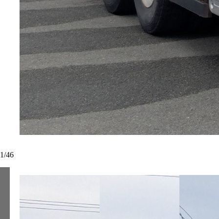
1
/
46