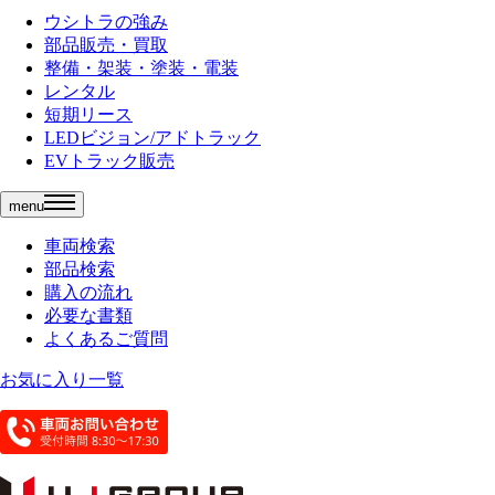
ウシトラの強み
部品販売・買取
整備・架装・塗装・電装
レンタル
短期リース
LEDビジョン/アドトラック
EVトラック販売
menu
車両検索
部品検索
購入の流れ
必要な書類
よくあるご質問
お気に入り一覧