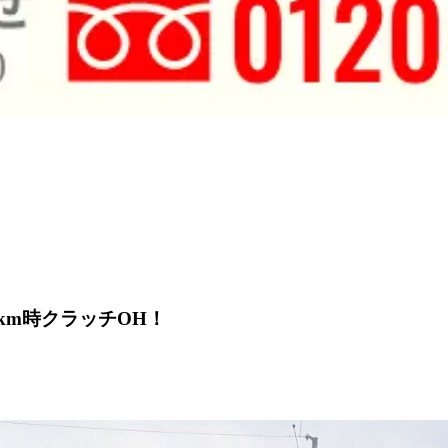
0km時クラッチOH！