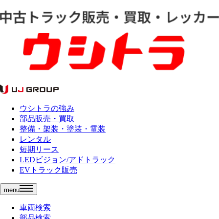
ウシトラの強み
部品販売・買取
整備・架装・塗装・電装
レンタル
短期リース
LEDビジョン/アドトラック
EVトラック販売
menu
車両検索
部品検索