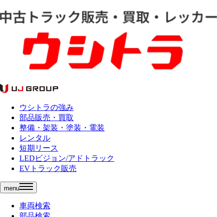
ウシトラの強み
部品販売・買取
整備・架装・塗装・電装
レンタル
短期リース
LEDビジョン/アドトラック
EVトラック販売
menu
車両検索
部品検索